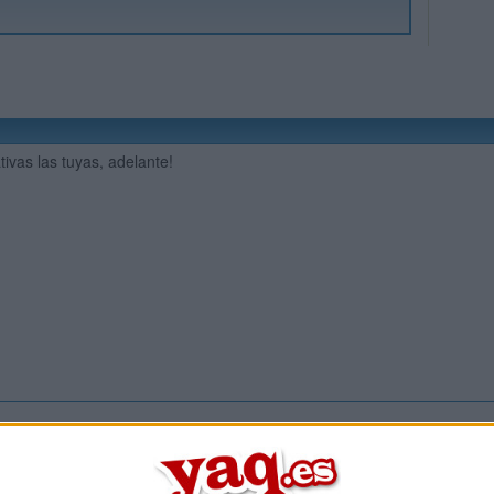
ivas las tuyas, adelante!
Inicia ses