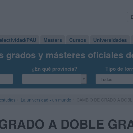
electividad/PAU
Masters
Cursos
Universidades
s grados y másteres oficiales 
¿En qué provincia?
Tipo de for
 estudios
La universidad - un mundo
CAMBIO DE GRADO A DOB
 GRADO A DOBLE GR