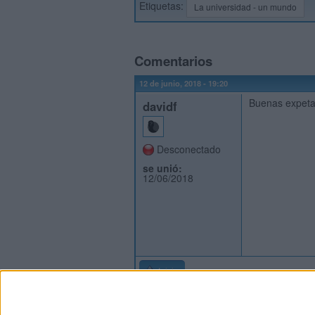
Etiquetas:
La universidad - un mundo
Comentarios
12 de junio, 2018 - 19:20
Buenas expetat
davidf
Desconectado
se unió:
12/06/2018
Inicio