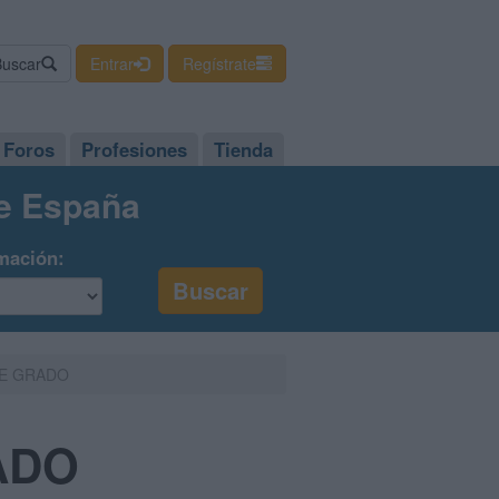
Buscar
Entrar
Regístrate
Foros
Profesiones
Tienda
de España
mación:
LE GRADO
ADO