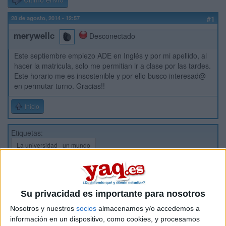
Último envío
28 de agosto, 2014 - 12:57
#1
merywellc
Desconectado
Este septiembre empiezo ADE en Inglés y por mi apellido, al
hacer la matricula, solo me permitian ir a clase por las tardes.
Este horario me es insostenible y por ello busco interesad@
en permutar turno. Gracias!!
Inicio
Etiquetas:
La universidad - un mundo
ADE - Administración y Dirección de Empresas
Su privacidad es importante para nosotros
Nosotros y nuestros
socios
almacenamos y/o accedemos a
información en un dispositivo, como cookies, y procesamos