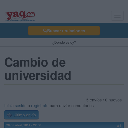
Toggl
navig
Buscar titulaciones
¿Dónde estoy?
Cambio de
universidad
5 envíos / 0 nuevos
Inicia sesión
o
regístrate
para enviar comentarios
Último envío
28 de abril, 2014 - 22:58
#1