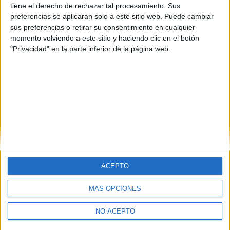
tiene el derecho de rechazar tal procesamiento. Sus
preferencias se aplicarán solo a este sitio web. Puede cambiar
sus preferencias o retirar su consentimiento en cualquier
momento volviendo a este sitio y haciendo clic en el botón
"Privacidad" en la parte inferior de la página web.
ACEPTO
MÁS OPCIONES
Quiénes somos
|
Contactar
|
Anúnciate
Aviso legal
|
Politica de privacidad
|
Condiciones generales
|
Política
NO ACEPTO
de cookies
© 2003-2026
Compás Mediterráneo S.L.
- Diego de León 47 - 28006