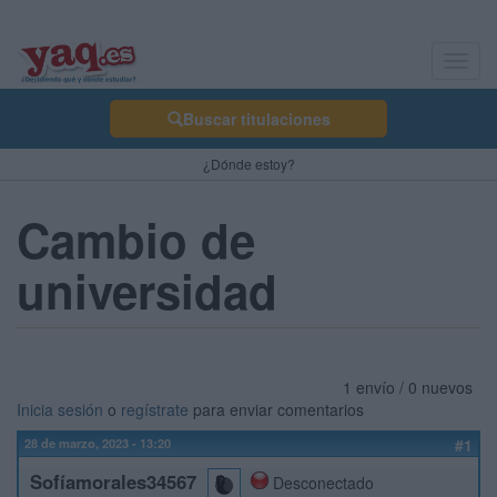
Toggl
navig
Buscar titulaciones
¿Dónde estoy?
Cambio de
universidad
1 envío / 0 nuevos
Inicia sesión
o
regístrate
para enviar comentarios
28 de marzo, 2023 - 13:20
#1
Sofíamorales34567
Desconectado