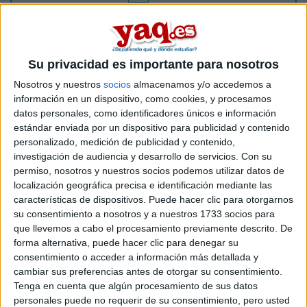
El año que viene me voy a cambiar de universidad, pero voy
a seguir estudiando la misma carrera. Tengo una asignatura
del primer cuatrimestre suspensa, no quiero recuperarla en
junio porque me gustaría tener más que un 5 en la nota final.
Su privacidad es importante para nosotros
¿Al cambiarme de universidad contaría como segunda
Nosotros y nuestros
socios
almacenamos y/o accedemos a
matrícula? ¿O como ya he gastado una matrícula en mi
información en un dispositivo, como cookies, y procesamos
universidad actual, al hacer el cambio sería segunda
matrícula en la nueva universidad?
datos personales, como identificadores únicos e información
estándar enviada por un dispositivo para publicidad y contenido
personalizado, medición de publicidad y contenido,
Inicio
investigación de audiencia y desarrollo de servicios.
Con su
permiso, nosotros y nuestros socios podemos utilizar datos de
Etiquetas:
La universidad - un mundo
Abogacía
localización geográfica precisa e identificación mediante las
características de dispositivos. Puede hacer clic para otorgarnos
su consentimiento a nosotros y a nuestros 1733 socios para
que llevemos a cabo el procesamiento previamente descrito. De
forma alternativa, puede hacer clic para denegar su
consentimiento o acceder a información más detallada y
cambiar sus preferencias antes de otorgar su consentimiento.
Tenga en cuenta que algún procesamiento de sus datos
personales puede no requerir de su consentimiento, pero usted