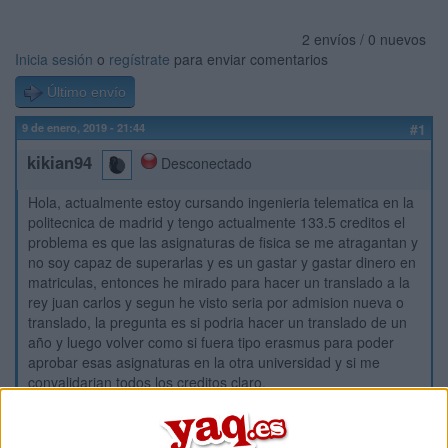
2 envíos / 0 nuevos
Inicia sesión
o
regístrate
para enviar comentarios
Último envío
9 de enero, 2019 - 21:44
#1
kikian94
Desconectado
Hola, actualmente estoy cursando ingenieria telematica en la
politecnica de madrid y tengo actualmente 133.5 creditos el
problema es que las asignaturas de fisica se me atragantan y
no soy capaz de superarlas y es un gastar y gastar dinero en
matriculas, entonces he mirado para hacer un translado a la
rey juan carlos y segun he visto seria por admision nueva o
translado, la pregunta es si podria hacer un translado de un
año y luego volver como si fuera tipo erasmus para poder
aprobar esas asignaturas en la otra universidad y si me
convalidarian todos los creditos claro.
Inicio