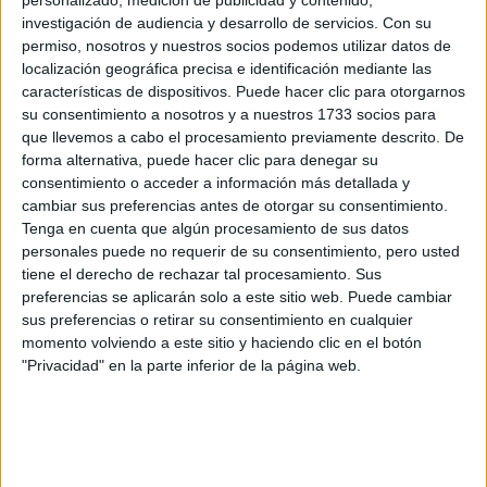
personalizado, medición de publicidad y contenido,
investigación de audiencia y desarrollo de servicios.
Con su
5 de septiembre, 2016 - 14:22
#2
permiso, nosotros y nuestros socios podemos utilizar datos de
Kini
Desconectado
localización geográfica precisa e identificación mediante las
características de dispositivos. Puede hacer clic para otorgarnos
Hola,
su consentimiento a nosotros y a nuestros 1733 socios para
Son muchos los estudiantes que entran en una universidad
que llevemos a cabo el procesamiento previamente descrito. De
con la idea de cambiarse al año siguiente a otra. En estos
forma alternativa, puede hacer clic para denegar su
casos es importante tener en cuenta que
no es tan sencillo,
consentimiento o acceder a información más detallada y
aunque sí se puede conseguir siguiendo una adecuada
cambiar sus preferencias antes de otorgar su consentimiento.
estrategia.
Tenga en cuenta que algún procesamiento de sus datos
personales puede no requerir de su consentimiento, pero usted
Si en tu caso, este año no has podido entrar en la carrera y
tiene el derecho de rechazar tal procesamiento. Sus
universidad que era tu primera opción es muy probable que
preferencias se aplicarán solo a este sitio web. Puede cambiar
al año siguiente tampoco puedas, ¿por qué? Porque la
sus preferencias o retirar su consentimiento en cualquier
mayoría de universidades
suelen tener en cuenta tu nota
de admisión a la universidad
para el año en el que
momento volviendo a este sitio y haciendo clic en el botón
deberías haber entrado con ellos y si no mejoras tu nota lo
"Privacidad" en la parte inferior de la página web.
tienes complicado.
No es imposible que puedas entrar, pues depende también
del número de estudiantes que ese año soliciten traslado de
expediente, pero está claro que es importante mejorar tu nota
de la PAU para aumentar tus posibilidades de conseguir una