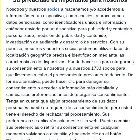
Análisis contable y financiero I. 6 créditos ECTS
Su privacidad es importante para nosotros
Fundamentos y evolución del marketing. 6 créditos ECTS
Nosotros y nuestros
socios
almacenamos y/o accedemos a
Introducción a la economía. 6 créditos ECTS
información en un dispositivo, como cookies, y procesamos
datos personales, como identificadores únicos e información
Organización empresarial. 6 créditos ECTS English for
estándar enviada por un dispositivo para publicidad y contenido
marketing I. 6 créditos ECTS
personalizado, medición de publicidad y contenido,
Fundamentos de la comunicación empresarial. 6 créditos
investigación de audiencia y desarrollo de servicios.
Con su
ECTS
permiso, nosotros y nuestros socios podemos utilizar datos de
localización geográfica precisa e identificación mediante las
Régimen jurídico del marketing y la comunicación. 6 créditos
características de dispositivos. Puede hacer clic para otorgarnos
ECTS
su consentimiento a nosotros y a nuestros 1733 socios para
Asignaturas de formación obligatoria: Informática y TIC. 3
que llevemos a cabo el procesamiento previamente descrito. De
créditos ECTS
forma alternativa, puede hacer clic para denegar su
Métodos cuantitativos básicos. 3 créditos ECTS
consentimiento o acceder a información más detallada y
cambiar sus preferencias antes de otorgar su consentimiento.
Análisis contable y financiero II. 3 créditos ECTS
Tenga en cuenta que algún procesamiento de sus datos
Análisis del consumidor. 6 créditos ECTS.
personales puede no requerir de su consentimiento, pero usted
tiene el derecho de rechazar tal procesamiento. Sus
Tendencias actuales del marketing. 3 créditos ECTS
preferencias se aplicarán solo a este sitio web. Puede cambiar
sus preferencias o retirar su consentimiento en cualquier
momento volviendo a este sitio y haciendo clic en el botón