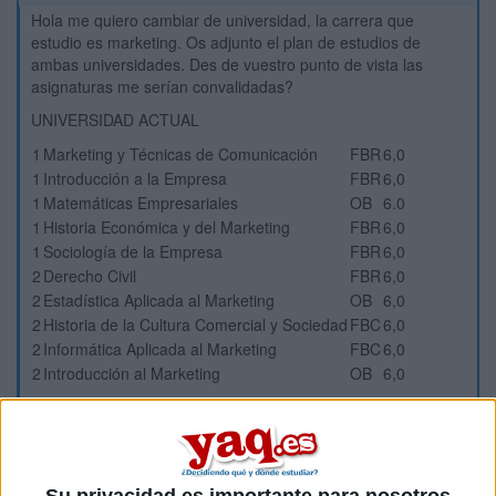
Hola me quiero cambiar de universidad, la carrera que
estudio es marketing. Os adjunto el plan de estudios de
ambas universidades. Des de vuestro punto de vista las
asignaturas me serían convalidadas?
UNIVERSIDAD ACTUAL
1
Marketing y Técnicas de Comunicación
FBR
6,0
1
Introducción a la Empresa
FBR
6,0
1
Matemáticas Empresariales
OB
6.0
1
Historia Económica y del Marketing
FBR
6,0
1
Sociología de la Empresa
FBR
6,0
2
Derecho Civil
FBR
6,0
2
Estadística Aplicada al Marketing
OB
6,0
2
Historia de la Cultura Comercial y Sociedad
FBC
6,0
2
Informática Aplicada al Marketing
FBC
6,0
2
Introducción al Marketing
OB
6,0
UNIVERSIDAD A LA QUE ME QUIERO CAMBIAR
Asignaturas de Formación Básica: