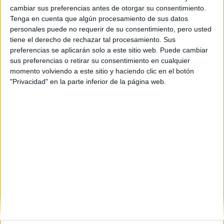
cambiar sus preferencias antes de otorgar su consentimiento.
Tenga en cuenta que algún procesamiento de sus datos
personales puede no requerir de su consentimiento, pero usted
tiene el derecho de rechazar tal procesamiento. Sus
preferencias se aplicarán solo a este sitio web. Puede cambiar
sus preferencias o retirar su consentimiento en cualquier
momento volviendo a este sitio y haciendo clic en el botón
"Privacidad" en la parte inferior de la página web.
Comentarios
12 de agosto, 2019 - 10:39
#2
chef
Desconectado
Hola! Pues depende de la universidad, por lo general
deberían devolvértelo (o puede que aún no te lo hayan
pasado), aunque en este foro he leído de alguna persona con
algún problema estando en la misma situación. Llama o
acércate a la secretaría de la universidad y que te informen
sobre cómo puedes cancelar para que te lo devuelvan.
Un saludo!