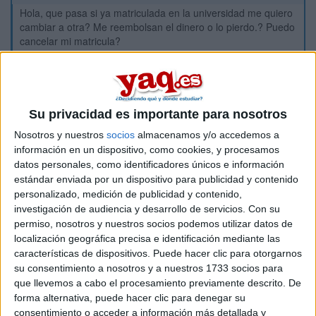
Hola, que pasa si ya matriculada en la universidad me quiero
cambiar a otra? Me reembolsan el dinero o lo pierdo.? Puedo
cancelar mi matricula?
Inicio
Etiquetas:
La universidad - un mundo
Su privacidad es importante para nosotros
Nosotros y nuestros
socios
almacenamos y/o accedemos a
información en un dispositivo, como cookies, y procesamos
datos personales, como identificadores únicos e información
estándar enviada por un dispositivo para publicidad y contenido
personalizado, medición de publicidad y contenido,
investigación de audiencia y desarrollo de servicios.
Con su
permiso, nosotros y nuestros socios podemos utilizar datos de
localización geográfica precisa e identificación mediante las
características de dispositivos. Puede hacer clic para otorgarnos
su consentimiento a nosotros y a nuestros 1733 socios para
que llevemos a cabo el procesamiento previamente descrito. De
forma alternativa, puede hacer clic para denegar su
consentimiento o acceder a información más detallada y