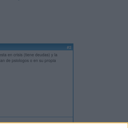
#2
a en crisis (tiene deudas) y la
jan de psiologos o en su propia
ión
o
regístrate
para enviar comentarios