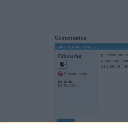
Comentarios
2 de julio, 2015 - 02:16
pus claramente
Fátima799
autonoma tiene
asignatura. Fi
Desconectado
se unió:
01/07/2015
Inicio