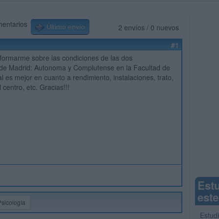
mentarios
2 envíos / 0 nuevos
Último envío
#1
nformarme sobre las condiciones de las dos
 de Madrid: Autonoma y Complutense en la Facultad de
l es mejor en cuanto a rendimiento, instalaciones, trato,
 centro, etc. Gracias!!!
Est
este
Psicología
Estudi