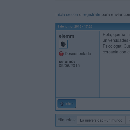
Inicia sesión
o
regístrate
para enviar co
9 de junio, 2015 - 17:26
Hola, quería i
elemm
universidades
Psicologia: Cua
cercania con el
Desconectado
se unió:
09/06/2015
Inicio
Etiquetas:
La universidad - un mundo