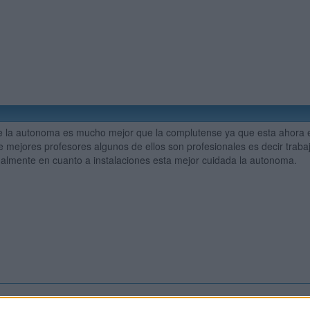
 la autonoma es mucho mejor que la complutense ya que esta ahora est
 mejores profesores algunos de ellos son profesionales es decir traba
nalmente en cuanto a instalaciones esta mejor cuidada la autonoma.
Inicia ses