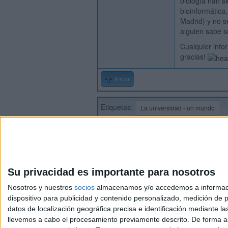
biología han si
bioinformática
Madrid) y no s
alguien sabe s
Cualquier info
gracias!
Inicio
Etiquetas:
La universidad - un mundo
Su privacidad es importante para nosotros
Nosotros y nuestros
socios
almacenamos y/o accedemos a información
dispositivo para publicidad y contenido personalizado, medición de pu
Avis
datos de localización geográfica precisa e identificación mediante l
© 2003-2026
Compá
llevemos a cabo el procesamiento previamente descrito. De forma al