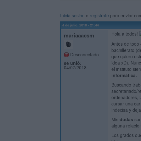
Inicia sesión
o
regístrate
para enviar co
4 de julio, 2018 - 21:44
Hola a todos!
mariaaacsm
Antes de todo 
bachillerato (
Desconectado
que quiero est
idea xD). Nun
se unió:
04/07/2018
el instituto si
informática.
Buscando traba
secretariado/r
ordenadores, l
cursar una car
indecisa y dej
Mis
dudas
son
alguna relaci
Los grados qu