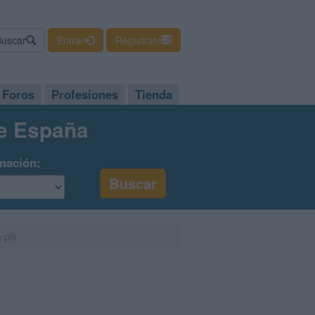
Buscar
Entrar
Regístrate
Foros
Profesiones
Tienda
de España
mación:
 pls