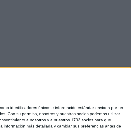
mo identificadores únicos e información estándar enviada por un
ios.
Con su permiso, nosotros y nuestros socios podemos utilizar
okies
 consentimiento a nosotros y a nuestros 1733 socios para que
el. +34 91 593 2767
 a información más detallada y cambiar sus preferencias antes de