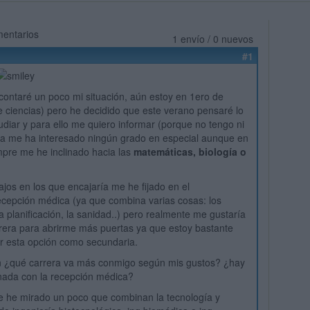
mentarios
1 envío / 0 nuevos
#1
contaré un poco mi situación, aún estoy en 1ero de
de ciencias) pero he decidido que este verano pensaré lo
udiar y para ello me quiero informar (porque no tengo ni
ca me ha interesado ningún grado en especial aunque en
empre me he inclinado hacia las
matemáticas, biología o
jos en los que encajaría me he fijado en el
ecepción médica (ya que combina varias cosas: los
a planificación, la sanidad..) pero realmente me gustaría
rera para abrirme más puertas ya que estoy bastante
ar esta opción como secundaria.
 ¿qué carrera va más conmigo según mis gustos? ¿hay
onada con la recepción médica?
e he mirado un poco que combinan la tecnología y