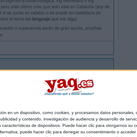
do ingeniería biotecnológica, ing biomédica o ing
, pero este último creo que solo está en Cataluña (soy de
é si se cursa en catalán o se puede en castellano (si
obre el tema del
lenguaje
que me diga)
rmación o experiencia serán de gran ayuda, ¡muchas
 en un dispositivo, como cookies, y procesamos datos personales, co
Quiénes somos
|
Contactar
|
Anúnciate
blicidad y contenido, investigación de audiencia y desarrollo de servic
o legal
|
Politica de privacidad
|
Condiciones generales
|
Política de co
as características de dispositivos. Puede hacer clic para otorgarnos su
s Mediterráneo S.L.
- Diego de León 47 - 28006 Madrid [ESPAÑA] - T
ternativa, puede hacer clic para denegar su consentimiento o acceder