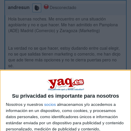
andresun
Desconectado
Hola buenas noches. Me encuentro en una situación
agobiante y no e que hacer. Me han admitido en Pamplona
(ADE) Madrid (Comercio) y Zaragoza (Marketing)
La verdad no se que hacer, estoy dudando entre cual elegir,
no se que salidas tienen marketing o comercio, me han dicjo
que ade tiene más opciones y no te cierra puertas pero no
sé.
¿alguien ha estudiado comercio en la Complutense o
marketing? Muchas gracias, tengo que decidir este lunes y
estoy un poco agobiado
Su privacidad es importante para nosotros
Nosotros y nuestros
socios
almacenamos y/o accedemos a
Inicio
información en un dispositivo, como cookies, y procesamos
datos personales, como identificadores únicos e información
Etiquetas:
estándar enviada por un dispositivo para publicidad y contenido
La universidad - un mundo
personalizado, medición de publicidad y contenido,