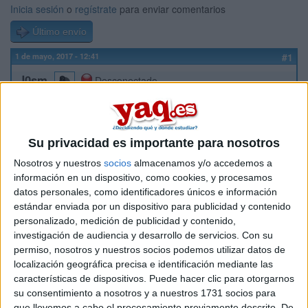
Inicia sesión
o
regístrate
para enviar comentarios
Último envío
1 de mayo, 2017 - 12:41
#1
J0sm
Desconectado
Ya sé la carrera, me falta la universidad. ¿Qué universidad es
la mejor para vosotrxs? Ya sea por ocio, calidad de
enseñanza, de vida. Voy a tener en cuenta todos los factores.
Su privacidad es importante para nosotros
Nosotros y nuestros
socios
almacenamos y/o accedemos a
Inicio
información en un dispositivo, como cookies, y procesamos
datos personales, como identificadores únicos e información
Etiquetas:
La universidad - un mundo
Comunicación Audiovisual
estándar enviada por un dispositivo para publicidad y contenido
personalizado, medición de publicidad y contenido,
investigación de audiencia y desarrollo de servicios.
Con su
permiso, nosotros y nuestros socios podemos utilizar datos de
localización geográfica precisa e identificación mediante las
características de dispositivos. Puede hacer clic para otorgarnos
su consentimiento a nosotros y a nuestros 1731 socios para
que llevemos a cabo el procesamiento previamente descrito. De