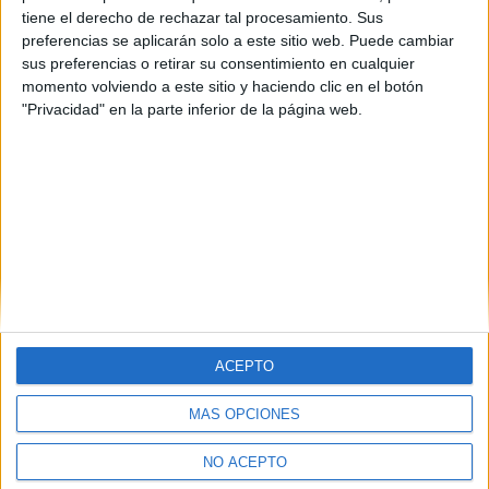
tiene el derecho de rechazar tal procesamiento. Sus
preferencias se aplicarán solo a este sitio web. Puede cambiar
sus preferencias o retirar su consentimiento en cualquier
momento volviendo a este sitio y haciendo clic en el botón
"Privacidad" en la parte inferior de la página web.
Estudios nombrados en este post
Estudiar Enfermería
ACEPTO
MÁS OPCIONES
Quiénes somos
|
Contactar
|
Anúnciate
Aviso legal
|
Politica de privacidad
|
Condiciones generales
|
Política
NO ACEPTO
de cookies