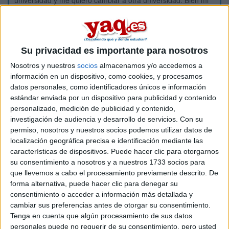
universidad y me quiero cambiar a otra universidad. Bien mi
pregunta es la siguiente. Si no me convalidan todas las
asignaturas de primero puedo hacer las prácticas de
segundo? O tendría que perder un año entero para poder
terminar el primer curso en la nueva universidad? Gracias de
Su privacidad es importante para nosotros
antemano.
Nosotros y nuestros
socios
almacenamos y/o accedemos a
Inicio
información en un dispositivo, como cookies, y procesamos
datos personales, como identificadores únicos e información
estándar enviada por un dispositivo para publicidad y contenido
Etiquetas:
La universidad - un mundo
Enfermería
personalizado, medición de publicidad y contenido,
investigación de audiencia y desarrollo de servicios.
Con su
permiso, nosotros y nuestros socios podemos utilizar datos de
localización geográfica precisa e identificación mediante las
características de dispositivos. Puede hacer clic para otorgarnos
su consentimiento a nosotros y a nuestros 1733 socios para
que llevemos a cabo el procesamiento previamente descrito. De
forma alternativa, puede hacer clic para denegar su
consentimiento o acceder a información más detallada y
cambiar sus preferencias antes de otorgar su consentimiento.
Tenga en cuenta que algún procesamiento de sus datos
personales puede no requerir de su consentimiento, pero usted