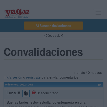
Toggl
navig
Buscar titulaciones
¿Dónde estoy?
Convalidaciones
1 envío / 0 nuevos
Inicia sesión
o
regístrate
para enviar comentarios
9 de enero, 2022 - 20:11
#1
Luna18
Desconectado
Buenas tardes, estoy estudiando enfermería en una