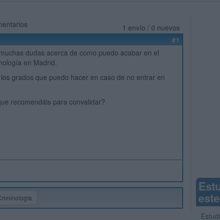
mentarios
1 envío / 0 nuevos
#1
muchas dudas acerca de como puedo acabar en el
nología en Madrid.
 los grados que puedo hacer en caso de no entrar en
que recomendáis para convalidar?
Est
este
Criminología
Estud