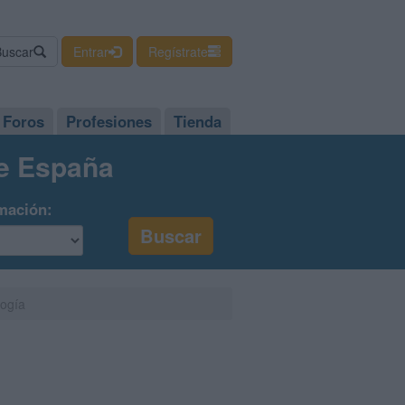
Buscar
Entrar
Regístrate
Foros
Profesiones
Tienda
de España
mación:
logía