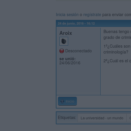
Inicia sesión
o
regístrate
para enviar co
24 de junio, 2016 - 16:12
Buenas tengo 
Aroix
grado de crimi
1º¿Cuáles son
Desconectado
criminología?
se unió:
2ª¿Cuál es el 
24/06/2016
Inicio
Etiquetas:
La universidad - un mundo