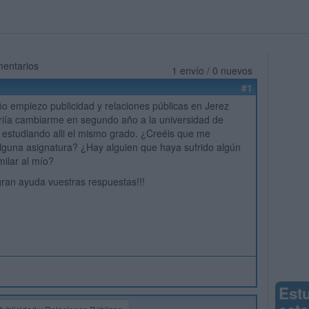
mentarios
1 envío / 0 nuevos
#1
ño empiezo publicidad y relaciones públicas en Jerez
riía cambiarme en segundo año a la universidad de
ir estudiando alli el mismo grado. ¿Creéis que me
lguna asignatura? ¿Hay alguien que haya sufrido algún
milar al mío?
ran ayuda vuestras respuestas!!!
Est