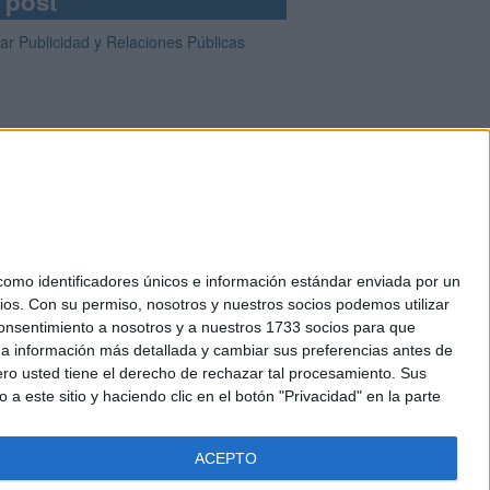
 post
ar Publicidad y Relaciones Públicas
mo identificadores únicos e información estándar enviada por un
ios.
Con su permiso, nosotros y nuestros socios podemos utilizar
okies
 consentimiento a nosotros y a nuestros 1733 socios para que
el. +34 91 593 2767
 a información más detallada y cambiar sus preferencias antes de
o usted tiene el derecho de rechazar tal procesamiento. Sus
a este sitio y haciendo clic en el botón "Privacidad" en la parte
ACEPTO