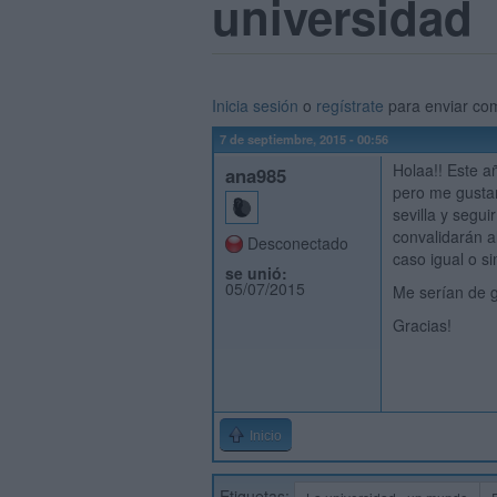
universidad
Inicia sesión
o
regístrate
para enviar co
7 de septiembre, 2015 - 00:56
Holaa!! Este a
ana985
pero me gusta
sevilla y segu
convalidarán a
Desconectado
caso igual o si
se unió:
05/07/2015
Me serían de g
Gracias!
Inicio
Etiquetas: