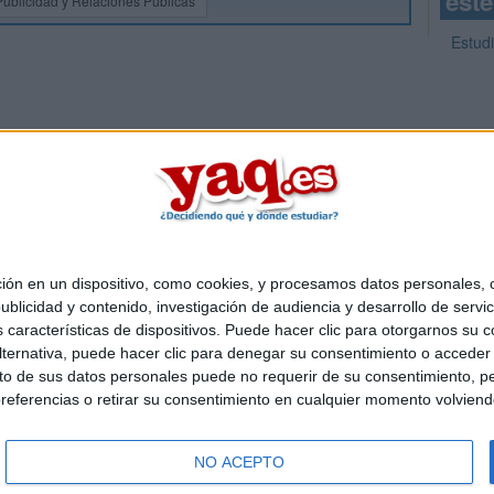
este
Publicidad y Relaciones Públicas
Estudi
 en un dispositivo, como cookies, y procesamos datos personales, co
Quiénes somos
|
Contactar
|
Anúnciate
blicidad y contenido, investigación de audiencia y desarrollo de servic
o legal
|
Politica de privacidad
|
Condiciones generales
|
Política de co
as características de dispositivos. Puede hacer clic para otorgarnos su
s Mediterráneo S.L.
- Diego de León 47 - 28006 Madrid [ESPAÑA] - T
ternativa, puede hacer clic para denegar su consentimiento o acceder
 de sus datos personales puede no requerir de su consentimiento, per
referencias o retirar su consentimiento en cualquier momento volviendo 
NO ACEPTO