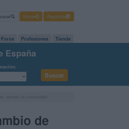
Buscar
Entrar
Regístrate
Foros
Profesiones
Tienda
de España
mación:
as- cambio de universidad
ambio de