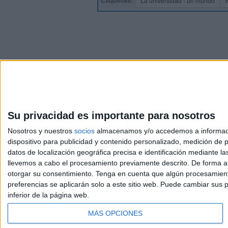
La universidad - un mundo
Su privacidad es importante para nosotros
Nosotros y nuestros
socios
almacenamos y/o accedemos a información
dispositivo para publicidad y contenido personalizado, medición de pu
Avis
datos de localización geográfica precisa e identificación mediante l
© 2003-2026
Compá
llevemos a cabo el procesamiento previamente descrito. De forma al
otorgar su consentimiento.
Tenga en cuenta que algún procesamiento
preferencias se aplicarán solo a este sitio web. Puede cambiar sus p
inferior de la página web.
MÁS OPCIONES