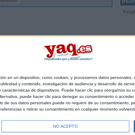
este
Periodismo
Estud
 en un dispositivo, como cookies, y procesamos datos personales, co
Quiénes somos
|
Contactar
|
Anúnciate
blicidad y contenido, investigación de audiencia y desarrollo de servic
o legal
|
Politica de privacidad
|
Condiciones generales
|
Política de co
as características de dispositivos. Puede hacer clic para otorgarnos su
s Mediterráneo S.L.
- Diego de León 47 - 28006 Madrid [ESPAÑA] - T
ternativa, puede hacer clic para denegar su consentimiento o acceder
 de sus datos personales puede no requerir de su consentimiento, per
referencias o retirar su consentimiento en cualquier momento volviendo 
NO ACEPTO