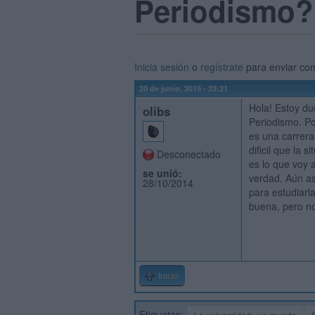
Periodismo?
Inicia sesión
o
regístrate
para enviar co
20 de junio, 2015 - 23:21
Hola! Estoy du
olibs
Periodismo. Po
es una carrera
dificil que la 
Desconectado
es lo que voy 
se unió:
verdad. Aún as
28/10/2014
para estudiarl
buena, pero no
Inicio
Etiquetas: