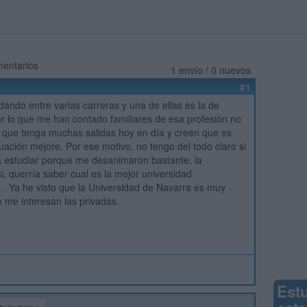
mentarios
1 envío / 0 nuevos
#1
dando entre varias carreras y una de ellas es la de
r lo que me han contado familiares de esa profesión no
 que tenga muchas salidas hoy en día y creen que es
situación mejore. Por ese motivo, no tengo del todo claro si
a estudiar porque me desanimaron bastante, la
i, querría saber cual es la mejor universidad
a . Ya he visto que la Universidad de Navarra es muy
 me interesan las privadas.
Est