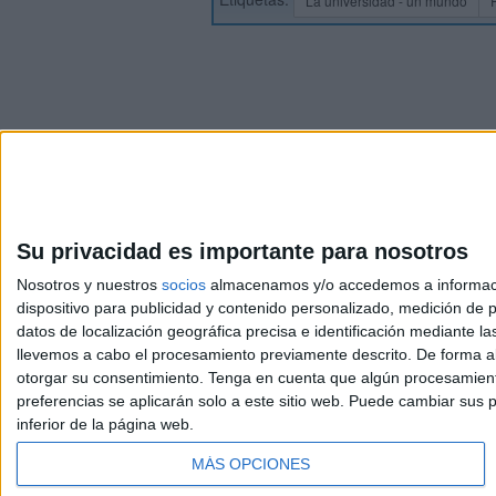
La universidad - un mundo
Su privacidad es importante para nosotros
Nosotros y nuestros
socios
almacenamos y/o accedemos a información
dispositivo para publicidad y contenido personalizado, medición de pu
Avis
datos de localización geográfica precisa e identificación mediante l
© 2003-2026
Compá
llevemos a cabo el procesamiento previamente descrito. De forma al
otorgar su consentimiento.
Tenga en cuenta que algún procesamiento
preferencias se aplicarán solo a este sitio web. Puede cambiar sus p
inferior de la página web.
MÁS OPCIONES