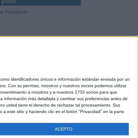
 post
iar Periodismo
mo identificadores únicos e información estándar enviada por un
ios.
Con su permiso, nosotros y nuestros socios podemos utilizar
okies
 consentimiento a nosotros y a nuestros 1733 socios para que
el. +34 91 593 2767
 a información más detallada y cambiar sus preferencias antes de
o usted tiene el derecho de rechazar tal procesamiento. Sus
a este sitio y haciendo clic en el botón "Privacidad" en la parte
ACEPTO