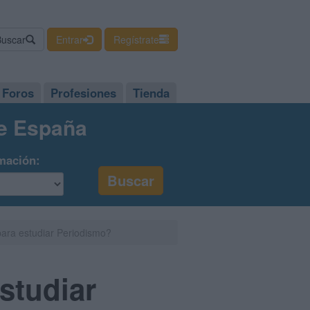
Buscar
Entrar
Regístrate
Foros
Profesiones
Tienda
de España
mación:
para estudiar Periodismo?
studiar