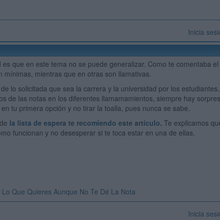
Inicia ses
d es que en este tema no se puede generalizar. Como te comentaba el 
n mínimas, mientras que en otras son llamativas.
e lo solicitada que sea la carrera y la universidad por los estudiantes
os de las notas en los diferentes llamamamientos, siempre hay sorpre
en tu primera opción y no tirar la toalla, pues nunca se sabe.
 de
la lista de espera te recomiendo este artículo
.
Te explicamos qué
ómo funcionan y no desesperar si te toca estar en una de ellas.
!
s
 Lo Que Quieres Aunque No Te Dé La Nota
Inicia ses