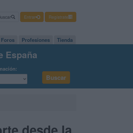
Buscar
Entrar
Regístrate
Foros
Profesiones
Tienda
de España
mación:
orte desde la