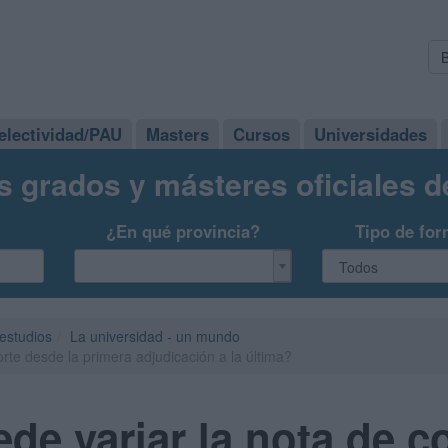
electividad/PAU
Masters
Cursos
Universidades
s grados y másteres oficiales 
¿En qué provincia?
Tipo de for
 estudios
La universidad - un mundo
rte desde la primera adjudicación a la última?
de variar la nota de c