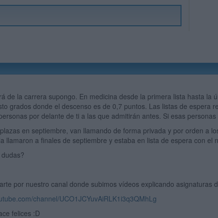
 de la carrera supongo. En medicina desde la primera lista hasta la ú
to grados donde el descenso es de 0,7 puntos. Las listas de espera refle
 personas por delante de ti a las que admitirán antes. Si esas personas 
 plazas en septiembre, van llamando de forma privada y por orden a 
 la llamaron a finales de septiembre y estaba en lista de espera con el
s dudas?
arte por nuestro canal donde subimos vídeos explicando asignaturas d
youtube.com/channel/UCO1JCYuvAiRLK1i3q3QMhLg
ace felices :D