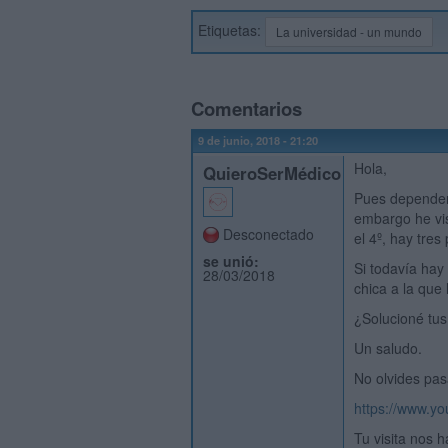
Etiquetas:
La universidad - un mundo
Comentarios
9 de junio, 2018 - 21:20
Hola,
QuieroSerMédico
Pues dependerá
embargo he vis
Desconectado
el 4º, hay tres
se unió:
Si todavía hay
28/03/2018
chica a la que
¿Solucioné tu
Un saludo.
No olvides pas
https://www.
Tu visita nos h