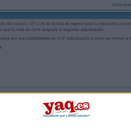
Inicia ses
ado del número 127 a 36 en la lista de espera para la educación prima
 que la nota de corte después el segundo adjudicación.
uáles son sus posibilidades en el 3° adjudicación y cómo se mueve la l
as
Inicia ses