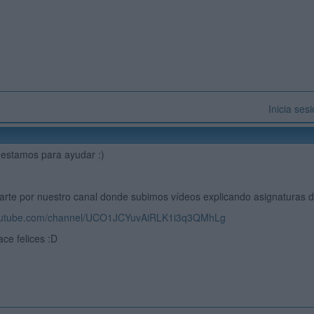
Inicia ses
 estamos para ayudar :)
arte por nuestro canal donde subimos vídeos explicando asignaturas d
youtube.com/channel/UCO1JCYuvAiRLK1i3q3QMhLg
ace felices :D