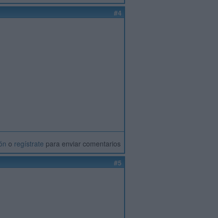
#4
ión
o
regístrate
para enviar comentarios
#5