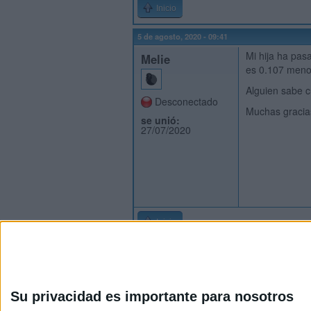
Inicio
5 de agosto, 2020 - 09:41
Mi hija ha pas
Melie
es 0.107 menos
Alguien sabe c
Desconectado
Muchas graci
se unió:
27/07/2020
Inicio
Su privacidad es importante para nosotros