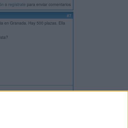
ión
o
regístrate
para enviar comentarios
#7
ria en Granada. Hay 500 plazas. Ella
ista?
ión
o
regístrate
para enviar comentarios