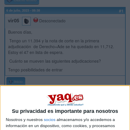
Último envío
6 de julio, 2023 - 08:38
#1
vir05
Desconectado
Buenos días,
Tengo un 11.394 y la nota de corte en la primera
adjudicación de Derecho+Ade se ha quedado en 11,712.
Estoy el 47 en lista de espera.
Cuánto se mueven las siguientes adjudicaciones?
Tengo posibilidades de entrar
Inicio
Etiquetas:
La universidad - un mundo
Derecho
Su privacidad es importante para nosotros
Nosotros y nuestros
socios
almacenamos y/o accedemos a
información en un dispositivo, como cookies, y procesamos