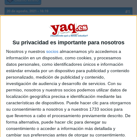
Último envío
20 de agosto, 2021 - 16:19
#1
Elenir
Desconectado
Sabéis si es de fiar esta página?
Su privacidad es importante para nosotros
Inicio
Nosotros y nuestros
socios
almacenamos y/o accedemos a
información en un dispositivo, como cookies, y procesamos
Etiquetas:
La universidad - un mundo
datos personales, como identificadores únicos e información
estándar enviada por un dispositivo para publicidad y contenido
personalizado, medición de publicidad y contenido,
investigación de audiencia y desarrollo de servicios.
Con su
permiso, nosotros y nuestros socios podemos utilizar datos de
localización geográfica precisa e identificación mediante las
características de dispositivos. Puede hacer clic para otorgarnos
su consentimiento a nosotros y a nuestros 1733 socios para
que llevemos a cabo el procesamiento previamente descrito. De
forma alternativa, puede hacer clic para denegar su
consentimiento o acceder a información más detallada y
cambiar sus preferencias antes de otorgar su consentimiento.