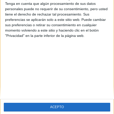
Tenga en cuenta que algún procesamiento de sus datos
personales puede no requerir de su consentimiento, pero usted
tiene el derecho de rechazar tal procesamiento. Sus
preferencias se aplicarán solo a este sitio web. Puede cambiar
sus preferencias o retirar su consentimiento en cualquier
momento volviendo a este sitio y haciendo clic en el botón
"Privacidad" en la parte inferior de la página web.
Comentarios
20 de agosto, 2021 - 16:20
#2
Elenir
Desconectado
La página es trabajo fin de grado.com
Inicio
Inicia sesión
o
regístrate
para enviar comentarios
ACEPTO