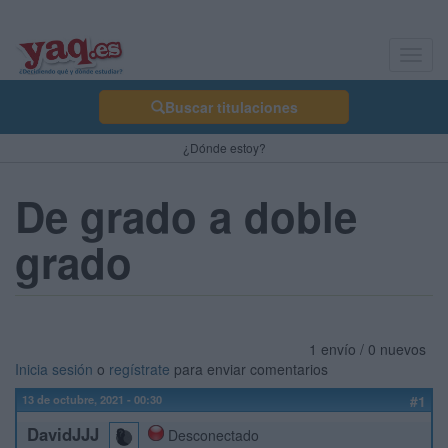
Toggl
navig
Buscar titulaciones
¿Dónde estoy?
De grado a doble
grado
1 envío / 0 nuevos
Inicia sesión
o
regístrate
para enviar comentarios
13 de octubre, 2021 - 00:30
#1
DavidJJJ
Desconectado