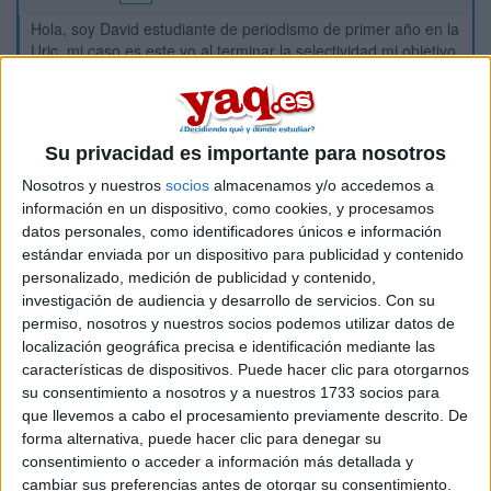
Hola, soy David estudiante de periodismo de primer año en la
Urjc, mi caso es este yo al terminar la selectividad mi objetivo
era entrar al doble grado de periodismo+historia o el de
periodismo+comunicación audiovisual, pero al final no entre
por unas décimas, y tuve que conformarme con periodismo,
mi pregunta es si yo al terminar este primer año de
Su privacidad es importante para nosotros
periodismo cambiarme al doble grado convalidando
asignaturas, porque si no entre hace un año por unas
Nosotros y nuestros
socios
almacenamos y/o accedemos a
décimas la duda es de si teniendo el primer año pueda
información en un dispositivo, como cookies, y procesamos
cambiarme sin seguir teniendo esas décimas.
datos personales, como identificadores únicos e información
estándar enviada por un dispositivo para publicidad y contenido
Gracias
personalizado, medición de publicidad y contenido,
investigación de audiencia y desarrollo de servicios.
Con su
Inicio
permiso, nosotros y nuestros socios podemos utilizar datos de
localización geográfica precisa e identificación mediante las
Etiquetas:
La universidad - un mundo
Periodismo
características de dispositivos. Puede hacer clic para otorgarnos
su consentimiento a nosotros y a nuestros 1733 socios para
que llevemos a cabo el procesamiento previamente descrito. De
forma alternativa, puede hacer clic para denegar su
consentimiento o acceder a información más detallada y
cambiar sus preferencias antes de otorgar su consentimiento.