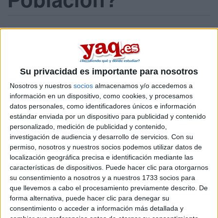
1 envío / 0 nuevos
Inicia sesión
o
regístrate
para enviar comentarios
27 de febrero, 2019 - 04:44
#1
Su privacidad es importante para nosotros
Belaisa
Desconectado
Nosotros y nuestros
socios
almacenamos y/o accedemos a
información en un dispositivo, como cookies, y procesamos
Quiero postular a esta carrera pero esa pregunta me tiene en
datos personales, como identificadores únicos e información
duda.
estándar enviada por un dispositivo para publicidad y contenido
Belaisa
personalizado, medición de publicidad y contenido,
investigación de audiencia y desarrollo de servicios.
Con su
permiso, nosotros y nuestros socios podemos utilizar datos de
Inicio
localización geográfica precisa e identificación mediante las
características de dispositivos. Puede hacer clic para otorgarnos
Etiquetas:
La universidad - un mundo
Farmacia
su consentimiento a nosotros y a nuestros 1733 socios para
que llevemos a cabo el procesamiento previamente descrito. De
forma alternativa, puede hacer clic para denegar su
consentimiento o acceder a información más detallada y