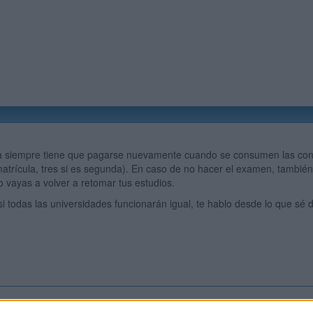
a siempre tiene que pagarse nuevamente cuando se consumen las con
matrícula, tres si es segunda). En caso de no hacer el examen, tambi
 vayas a volver a retomar tus estudios.
si todas las universidades funcionarán igual, te hablo desde lo que sé 
Inicia ses