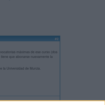
#2
vocatorias máximas de ese curso (dos
én tiene que abonarse nuevamente la
de la Universidad de Murcia.
ión
o
regístrate
para enviar comentarios