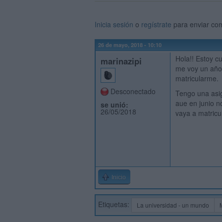
Inicia sesión
o
regístrate
para enviar co
26 de mayo, 2018 - 10:10
Hola!! Estoy c
marinazipi
me voy un año
matricularme.
Desconectado
Tengo una asig
aue en junio n
se unió:
26/05/2018
vaya a matricu
Inicio
Etiquetas:
La universidad - un mundo