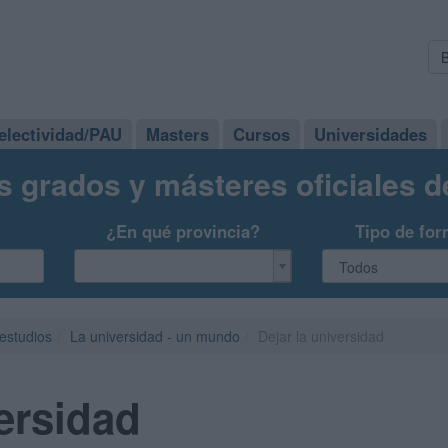
electividad/PAU
Masters
Cursos
Universidades
s grados y másteres oficiales 
¿En qué provincia?
Tipo de for
 estudios
La universidad - un mundo
Dejar la universidad
versidad