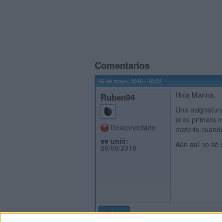
Comentarios
26 de mayo, 2018 - 18:24
Hola Marina.
Ruben94
Una asignatur
si es primera 
Desconectado
materia cuando
se unió:
Aún así no sé 
26/05/2018
Inicio