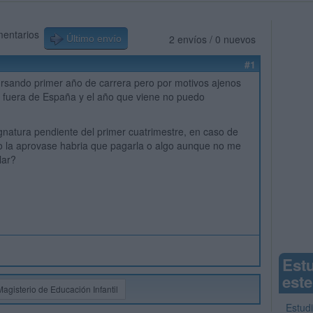
mentarios
2 envíos / 0 nuevos
Último envío
#1
ursando primer año de carrera pero por motivos ajenos
 fuera de España y el año que viene no puedo
natura pendiente del primer cuatrimestre, en caso de
o la aprovase habria que pagarla o algo aunque no me
lar?
Est
este
Magisterio de Educación Infantil
Estudi