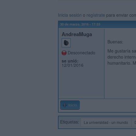
Inicia sesión
o
regístrate
para enviar co
30 de marzo, 2016 - 17:33
AndreaMuga
Buenas:
Me gustaría sa
Desconectado
derecho intern
se unió:
humanitario. 
12/01/2016
Inicio
Etiquetas:
La universidad - un mundo