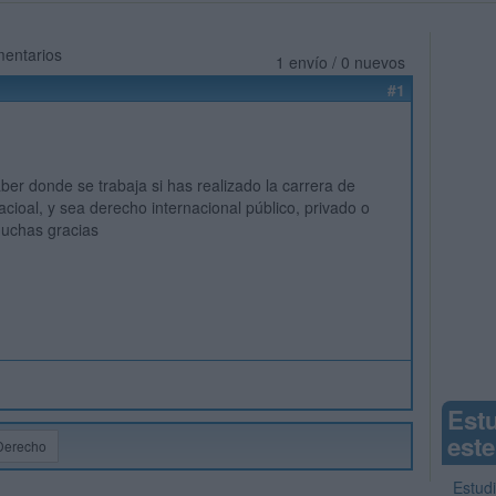
mentarios
1 envío / 0 nuevos
#1
ber donde se trabaja si has realizado la carrera de
acioal, y sea derecho internacional público, privado o
Muchas gracias
Est
este
Derecho
Estud