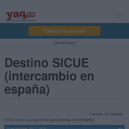
Toggl
navig
Buscar titulaciones
¿Dónde estoy?
Destino SICUE
(intercambio en
españa)
1 envío / 0 nuevos
Inicia sesión
o
regístrate
para enviar comentarios
15 de octubre, 2017 - 18:31
#1