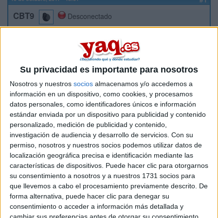
CBT9
Desconectado
Hola! Soy estudiante de 2n de carrera y el año que viene me
gustaría irme de SICUE. En mi universidad me dan 5
opciones que son:
- Universidad del Pais Vasco (campus San Sebastian)
Su privacidad es importante para nosotros
- Universidad de Valencia
- Universidad de Málaga (campus Teatinos)
Nosotros y nuestros
socios
almacenamos y/o accedemos a
- Universidad de Cádiz (campus Jérez)
información en un dispositivo, como cookies, y procesamos
- Universidad de Salamanca
datos personales, como identificadores únicos e información
No tengo muy claro donde me gustaría y necesito opiniones!!
estándar enviada por un dispositivo para publicidad y contenido
En un principio me llamaba la atención San Sebastian y
personalizado, medición de publicidad y contenido,
Málaga, aunque he oído hablar muy bien de Salamanca y
investigación de audiencia y desarrollo de servicios.
Con su
Valencia. Que elegirías vosotros? Habeis estudiado en
permiso, nosotros y nuestros socios podemos utilizar datos de
algunas de estas ciudades?
localización geográfica precisa e identificación mediante las
Espero respuesta!!! Muchas gracias.
características de dispositivos. Puede hacer clic para otorgarnos
su consentimiento a nosotros y a nuestros 1731 socios para
Inicio
que llevemos a cabo el procesamiento previamente descrito. De
forma alternativa, puede hacer clic para denegar su
consentimiento o acceder a información más detallada y
Etiquetas:
La universidad - un mundo
cambiar sus preferencias antes de otorgar su consentimiento.