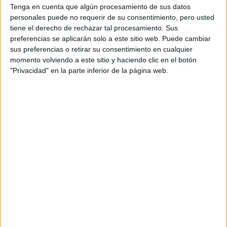
Inicio
Inicia sesión
o
regístrate
para enviar comentarios
Tenga en cuenta que algún procesamiento de sus datos
personales puede no requerir de su consentimiento, pero usted
21 de mayo, 2015 - 10:34
#3
tiene el derecho de rechazar tal procesamiento. Sus
zulemagarcianavas
preferencias se aplicarán solo a este sitio web. Puede cambiar
Desconectado
sus preferencias o retirar su consentimiento en cualquier
Obviamente que tiene más salidas porque tienes dos
momento volviendo a este sitio y haciendo clic en el botón
carreras en vez de una.
"Privacidad" en la parte inferior de la página web.
Un saludo bb.
Yo también te doy mi máximo apoyo.
Inicio
Inicia sesión
o
regístrate
para enviar comentarios
21 de mayo, 2015 - 12:37
#4
Steve Arrigenna
Desconectado
Hola Esther,
Los dobles grados no son ni mejores ni peores que los
grados simples. Son simplemente una opción más entre
muchas opciones que tienes para aprovechar tus años
universitarios, y prepararte para lo que viene después.