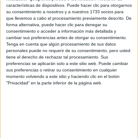
Otro tema que me preocupa es el idioma. No creo que el
características de dispositivos. Puede hacer clic para otorgarnos
doble grado de mates y física sea algo sencillo como para
su consentimiento a nosotros y a nuestros 1733 socios para
poder permitirte entender regular a los profesores. Por eso, si
que llevemos a cabo el procesamiento previamente descrito. De
alguien sabe en cuál de las dos universidades dan más
forma alternativa, puede hacer clic para denegar su
asignaturas en castellano, o en cuál son los profes más
consentimiento o acceder a información más detallada y
flexibles y eso, pues también agracederé su opinión. Si
cambiar sus preferencias antes de otorgar su consentimiento.
alguien ha vivido la experiencia de tener que aprender el
Tenga en cuenta que algún procesamiento de sus datos
catalán deprisa y corriendo para entender a sus profesores,
pues me gustaría que me dijese también si suele costar
personales puede no requerir de su consentimiento, pero usted
mucho a la gente o qué tal.
tiene el derecho de rechazar tal procesamiento. Sus
preferencias se aplicarán solo a este sitio web. Puede cambiar
Gracias
sus preferencias o retirar su consentimiento en cualquier
momento volviendo a este sitio y haciendo clic en el botón
Inicio
"Privacidad" en la parte inferior de la página web.
Etiquetas:
La universidad - un mundo
Física