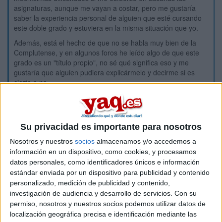
asignaturas, aunque me vayan a costar, pero me gustaría
saber la experiencia personal de alguien que esté cursando
este doble grado y estuviera en la misma situación que yo.
Además, está el hecho de que no se habla muy bien de la
Complutense, y en algunos foros he leído algo de que este
grado es un "título propio", no sé qué significa eso y me
gustaría que alguien pudiera explicármelo y decirme si es
cierto o no.
Muchas gracias!!!
Inicio
Su privacidad es importante para nosotros
Nosotros y nuestros
socios
almacenamos y/o accedemos a
Etiquetas:
La universidad - un mundo
Economía
información en un dispositivo, como cookies, y procesamos
datos personales, como identificadores únicos e información
estándar enviada por un dispositivo para publicidad y contenido
personalizado, medición de publicidad y contenido,
investigación de audiencia y desarrollo de servicios.
Con su
permiso, nosotros y nuestros socios podemos utilizar datos de
localización geográfica precisa e identificación mediante las