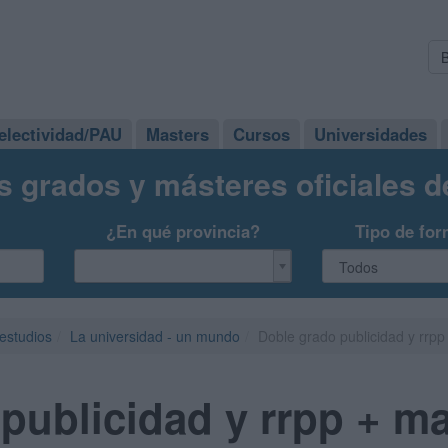
electividad/PAU
Masters
Cursos
Universidades
s grados y másteres oficiales 
¿En qué provincia?
Tipo de for
 estudios
La universidad - un mundo
Doble grado publicidad y rrpp
publicidad y rrpp + ma