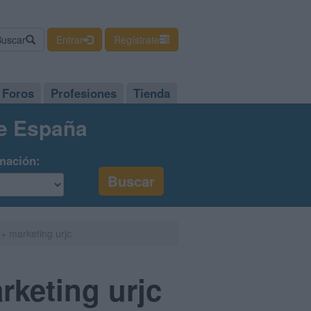
Buscar
Entrar
Regístrate
Foros
Profesiones
Tienda
de España
mación:
 + marketing urjc
rketing urjc