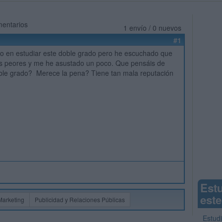
mentarios
1 envío / 0 nuevos
#1
o en estudiar este doble grado pero he escuchado que
las peores y me he asustado un poco. Que pensáis de
oble grado? Merece la pena? Tiene tan mala reputación
Est
este
Marketing
Publicidad y Relaciones Públicas
Estud