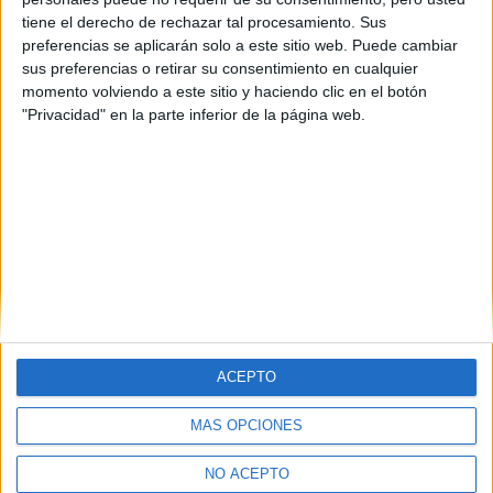
tiene el derecho de rechazar tal procesamiento. Sus
preferencias se aplicarán solo a este sitio web. Puede cambiar
sus preferencias o retirar su consentimiento en cualquier
momento volviendo a este sitio y haciendo clic en el botón
"Privacidad" en la parte inferior de la página web.
Estudios nombrados en este post
Estudiar Bioquímica
ACEPTO
MÁS OPCIONES
Quiénes somos
|
Contactar
|
Anúnciate
Aviso legal
|
Politica de privacidad
|
Condiciones generales
|
Política
NO ACEPTO
de cookies