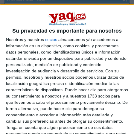
Allison202
Desconectado
¿Alguien que haya estudiado o esté estudiando el doble
grado de química y bioquímica en la Complutense en Madrid
Su privacidad es importante para nosotros
puede darme su experiencia por fa?
Nosotros y nuestros
socios
almacenamos y/o accedemos a
información en un dispositivo, como cookies, y procesamos
Inicio
datos personales, como identificadores únicos e información
estándar enviada por un dispositivo para publicidad y contenido
Etiquetas:
La universidad - un mundo
Bioquímica
personalizado, medición de publicidad y contenido,
investigación de audiencia y desarrollo de servicios.
Con su
permiso, nosotros y nuestros socios podemos utilizar datos de
localización geográfica precisa e identificación mediante las
características de dispositivos. Puede hacer clic para otorgarnos
su consentimiento a nosotros y a nuestros 1733 socios para
que llevemos a cabo el procesamiento previamente descrito. De
forma alternativa, puede hacer clic para denegar su
consentimiento o acceder a información más detallada y
cambiar sus preferencias antes de otorgar su consentimiento.
Tenga en cuenta que algún procesamiento de sus datos
personales puede no requerir de su consentimiento, pero usted