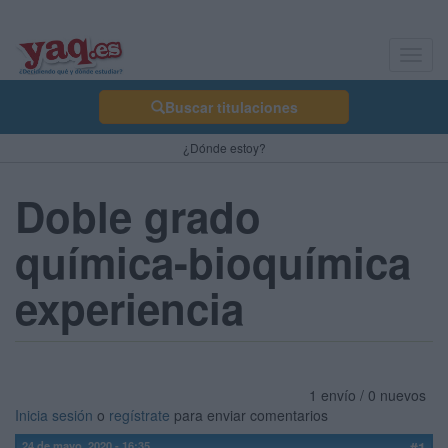
Toggl
navig
Buscar titulaciones
¿Dónde estoy?
Doble grado
química-bioquímica
experiencia
1 envío / 0 nuevos
Inicia sesión
o
regístrate
para enviar comentarios
24 de mayo, 2020 - 16:35
#1