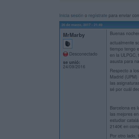
Inicia sesión
o
regístrate
para enviar co
26 de marzo, 2017 - 21:49
Buenas noche
MrMarby
actualmente so
tiempo tengo e
Desconectado
en la ULPGC, 
asusta para na
se unió:
24/09/2016
Respecto a lo
Madrid (UPM) s
las asignaturas
sé por cuál de
Barcelona es 
las mejores e
estudiar catal
2140€ en comp
Por otro lado