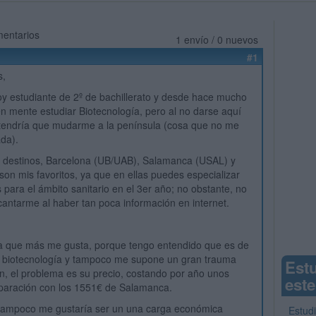
mentarios
1 envío / 0 nuevos
#1
s,
y estudiante de 2º de bachillerato y desde hace mucho
n mente estudiar Biotecnología, pero al no darse aquí
tendría que mudarme a la península (cosa que no me
da).
s destinos, Barcelona (UB/UAB), Salamanca (USAL) y
on mis favoritos, ya que en ellas puedes especializar
 para el ámbito sanitario en el 3er año; no obstante, no
cantarme al haber tan poca información en internet.
la que más me gusta, porque tengo entendido que es de
n biotecnología y tampoco me supone un gran trauma
Est
án, el problema es su precio, costando por año unos
este
aración con los 1551€ de Salamanca.
, tampoco me gustaría ser un una carga económica
Estud