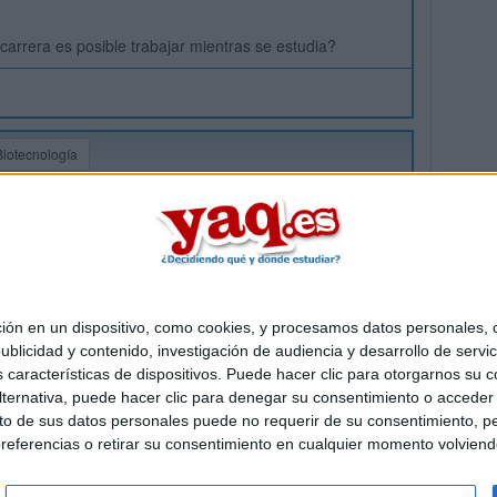
carrera es posible trabajar mientras se estudia?
Biotecnología
 en un dispositivo, como cookies, y procesamos datos personales, co
Quiénes somos
|
Contactar
|
Anúnciate
blicidad y contenido, investigación de audiencia y desarrollo de servic
o legal
|
Politica de privacidad
|
Condiciones generales
|
Política de co
as características de dispositivos. Puede hacer clic para otorgarnos su
s Mediterráneo S.L.
- Diego de León 47 - 28006 Madrid [ESPAÑA] - T
ternativa, puede hacer clic para denegar su consentimiento o acceder
 de sus datos personales puede no requerir de su consentimiento, per
referencias o retirar su consentimiento en cualquier momento volviendo 