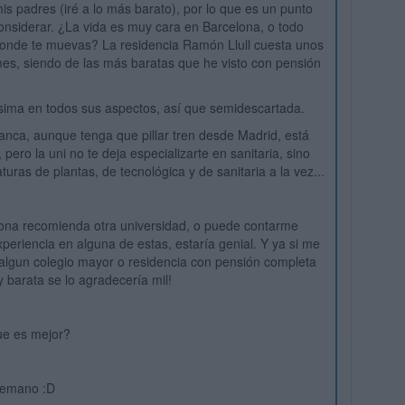
s padres (iré a lo más barato), por lo que es un punto
onsiderar. ¿La vida es muy cara en Barcelona, o todo
onde te muevas? La residencia Ramón Llull cuesta unos
mes, siendo de las más baratas que he visto con pensión
sima en todos sus aspectos, así que semidescartada.
nca, aunque tenga que pillar tren desde Madrid, está
, pero la uni no te deja especializarte en sanitaria, sino
uras de plantas, de tecnológica y de sanitaria a la vez...
sona recomienda otra universidad, o puede contarme
periencia en alguna de estas, estaría genial. Y ya si me
algun colegio mayor o residencia con pensión completa
y barata se lo agradecería mil!
ue es mejor?
temano :D