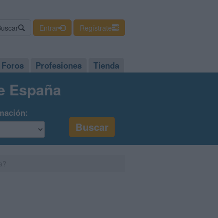
Buscar
Entrar
Regístrate
Foros
Profesiones
Tienda
de España
mación:
a?