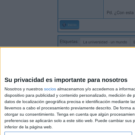
Pd. ¿Con esta 
Inicio
Etiquetas:
La universidad - un mundo
Su privacidad es importante para nosotros
Nosotros y nuestros
socios
almacenamos y/o accedemos a información
dispositivo para publicidad y contenido personalizado, medición de pu
Avis
datos de localización geográfica precisa e identificación mediante l
© 2003-2026
Compá
llevemos a cabo el procesamiento previamente descrito. De forma al
otorgar su consentimiento.
Tenga en cuenta que algún procesamiento
preferencias se aplicarán solo a este sitio web. Puede cambiar sus p
inferior de la página web.