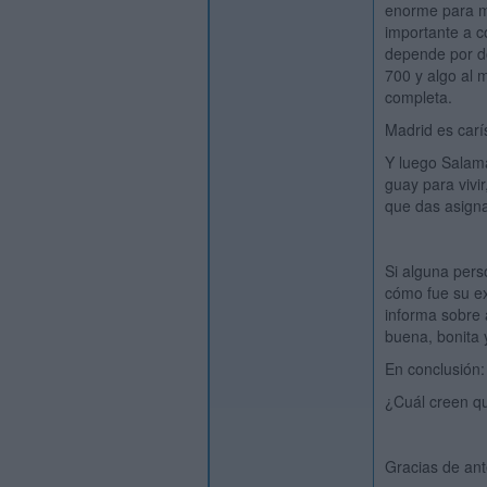
enorme para mi
importante a c
depende por d
700 y algo al 
completa.
Madrid es carí
Y luego Salama
guay para vivir
que das asignat
Si alguna per
cómo fue su ex
informa sobre 
buena, bonita 
En conclusión:
¿Cuál creen q
Gracias de an