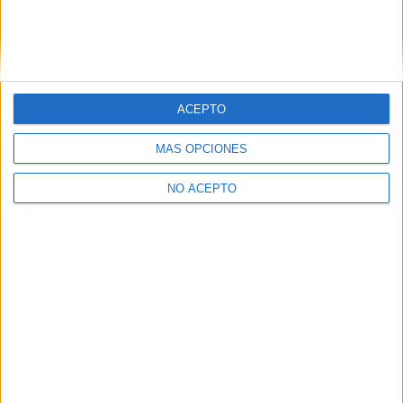
Estudios nombrados en este post
Estudiar Relaciones Internacionales
ACEPTO
MÁS OPCIONES
NO ACEPTO
Quiénes somos
|
Contactar
|
Anúnciate
Aviso legal
|
Politica de privacidad
|
Condiciones generales
|
Política
de cookies
© 2003-2026
Compás Mediterráneo S.L.
- Diego de León 47 - 28006
Madrid [ESPAÑA] - Tel. +34 91 593 2767