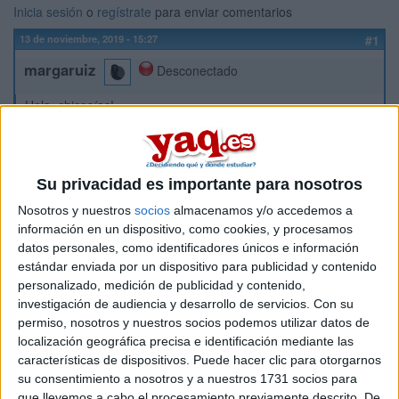
Inicia sesión
o
regístrate
para enviar comentarios
13 de noviembre, 2019 - 15:27
#1
margaruiz
Desconectado
Hola, chicos/as!
Estoy terminando de estudiar Relaciones Internacionales en
inglés en la URJC y estoy pensando en estudiar Derecho en
alguna universidad de Madrid en el curso 2020/2021. Por
Su privacidad es importante para nosotros
tanto, tengo dos preguntas:
¿Qué universidad me recomendáis para estudiar Derecho
Nosotros y nuestros
socios
almacenamos y/o accedemos a
en Madrid?
información en un dispositivo, como cookies, y procesamos
¿En cuántos años terminaría esta carrera?; ¿cuántas
datos personales, como identificadores únicos e información
asignaturas de RRII me convalidarían? Ya he estudiado
estándar enviada por un dispositivo para publicidad y contenido
Derecho Internacional Público, Derecho Diplomático,
personalizado, medición de publicidad y contenido,
Introducción al Derecho y demás, así que supongo que me
investigación de audiencia y desarrollo de servicios.
Con su
convalidarían bastantes asignaturas, pero no sé
permiso, nosotros y nuestros socios podemos utilizar datos de
exactamente en cuántos años se me quedaría
localización geográfica precisa e identificación mediante las
características de dispositivos. Puede hacer clic para otorgarnos
su consentimiento a nosotros y a nuestros 1731 socios para
Muchas gracias de antemano!!
que llevemos a cabo el procesamiento previamente descrito. De