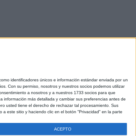
mo identificadores únicos e información estándar enviada por un
ios.
Con su permiso, nosotros y nuestros socios podemos utilizar
okies
 consentimiento a nosotros y a nuestros 1733 socios para que
el. +34 91 593 2767
 a información más detallada y cambiar sus preferencias antes de
o usted tiene el derecho de rechazar tal procesamiento. Sus
a este sitio y haciendo clic en el botón "Privacidad" en la parte
ACEPTO