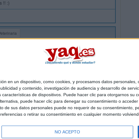
!! :)
Veterinaria
 en un dispositivo, como cookies, y procesamos datos personales, co
Quiénes somos
|
Contactar
|
Anúnciate
blicidad y contenido, investigación de audiencia y desarrollo de servic
o legal
|
Politica de privacidad
|
Condiciones generales
|
Política de co
as características de dispositivos. Puede hacer clic para otorgarnos su
s Mediterráneo S.L.
- Diego de León 47 - 28006 Madrid [ESPAÑA] - T
ternativa, puede hacer clic para denegar su consentimiento o acceder
 de sus datos personales puede no requerir de su consentimiento, per
referencias o retirar su consentimiento en cualquier momento volviendo 
NO ACEPTO