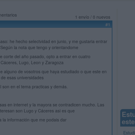
mentarios
1 envío / 0 nuevos
#1
aso: he hecho selectvidad en junio, y me gustaria entrar
. Según la nota que tengo y orientandome
de corte del año pasado, opto a entrar en cuatro
: Cáceres, Lugo, Leon y Zaragoza
e alguno de vosotros que haya estudiado o que este en
a de esas universidades
l son en el tema practicas y demás.
osas en internet y la mayora se contradicen mucho. Las
teresan son Lugo y Cáceres asi es que
Est
 la información que me podais dar
este
Estudi