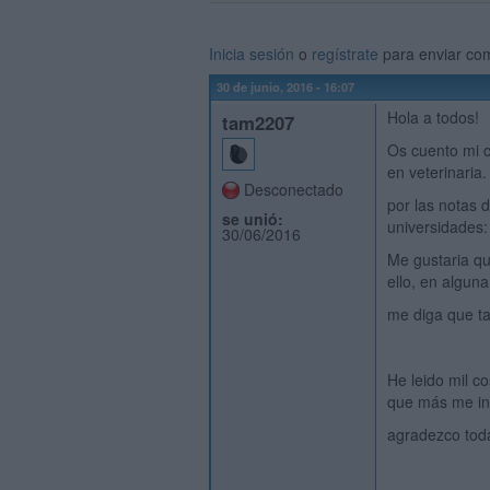
Inicia sesión
o
regístrate
para enviar co
30 de junio, 2016 - 16:07
Hola a todos!
tam2207
Os cuento mi c
en veterinaria
Desconectado
por las notas 
se unió:
universidades
30/06/2016
Me gustaria qu
ello, en algun
me diga que ta
He leido mil c
que más me in
agradezco toda