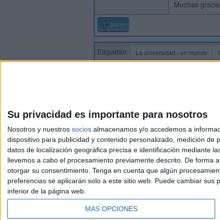
Muchas gracias 
Inicio
Etiquetas:
La universidad - un mundo
Su privacidad es importante para nosotros
Nosotros y nuestros
socios
almacenamos y/o accedemos a información
dispositivo para publicidad y contenido personalizado, medición de pu
Avis
datos de localización geográfica precisa e identificación mediante l
© 2003-2026
Compá
llevemos a cabo el procesamiento previamente descrito. De forma al
otorgar su consentimiento.
Tenga en cuenta que algún procesamiento
preferencias se aplicarán solo a este sitio web. Puede cambiar sus p
inferior de la página web.
MÁS OPCIONES