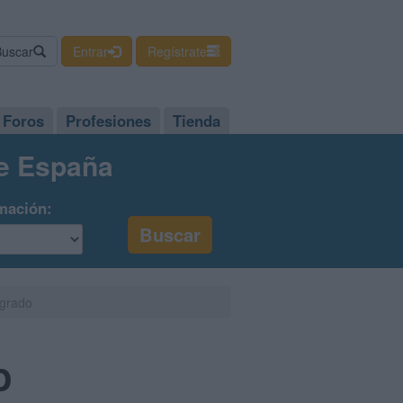
Buscar
Entrar
Regístrate
Foros
Profesiones
Tienda
de España
mación:
 grado
o