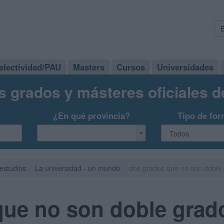
electividad/PAU
Masters
Cursos
Universidades
s grados y másteres oficiales 
¿En qué provincia?
Tipo de for
 estudios
La universidad - un mundo
dos grados que no son doble
que no son doble grad