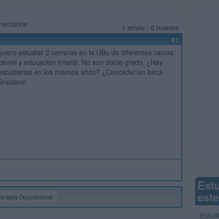
mentarios
1 envío / 0 nuevos
#1
quiero estudiar 2 carreras en la UBu de diferentes ramas:
ional y educación infantil. No son doble grado, ¿Hay
 estudiarlas en los mismos años? ¿Concederían beca
raciass!
Est
este
Terapia Ocupacional
Estud