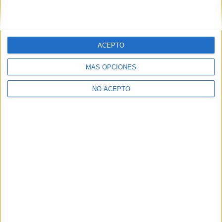
dependerá mucho del puesto. Sería bueno que un
criminólogo respondiese a la pregunta.
¿Has visto este vídeo: https://www.youtube.com/watch?
v=unWZz4gy9mc? Es de una estudiante de criminología!!!
ACEPTO
Inicio
Inicia sesión
o
regístrate
para enviar comentarios
MÁS OPCIONES
NO ACEPTO
Quiénes somos
|
Contactar
|
Anúnciate
Aviso legal
|
Politica de privacidad
|
Condiciones generales
|
Política
de cookies
© 2003-2026
Compás Mediterráneo S.L.
- Diego de León 47 - 28006
Madrid [ESPAÑA] - Tel. +34 91 593 2767