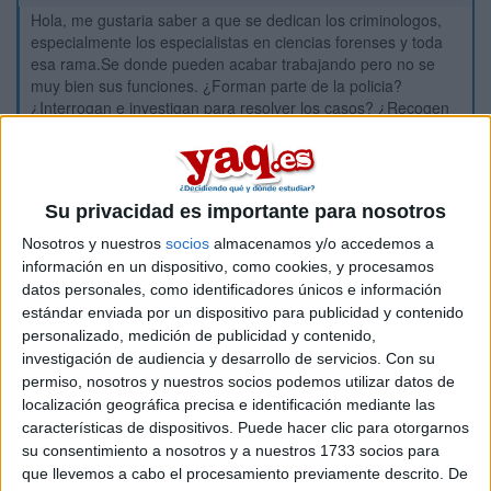
Hola, me gustaria saber a que se dedican los criminologos,
especialmente los especialistas en ciencias forenses y toda
esa rama.Se donde pueden acabar trabajando pero no se
muy bien sus funciones. ¿Forman parte de la policia?
¿Interrogan e investigan para resolver los casos? ¿Recogen
pruebas? Gracias de antemano.
Inicio
Su privacidad es importante para nosotros
Etiquetas:
La universidad - un mundo
Criminología
Nosotros y nuestros
socios
almacenamos y/o accedemos a
información en un dispositivo, como cookies, y procesamos
datos personales, como identificadores únicos e información
estándar enviada por un dispositivo para publicidad y contenido
personalizado, medición de publicidad y contenido,
investigación de audiencia y desarrollo de servicios.
Con su
permiso, nosotros y nuestros socios podemos utilizar datos de
localización geográfica precisa e identificación mediante las
características de dispositivos. Puede hacer clic para otorgarnos
su consentimiento a nosotros y a nuestros 1733 socios para
que llevemos a cabo el procesamiento previamente descrito. De