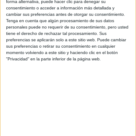
forma alternativa, puede hacer clic para denegar su
consentimiento o acceder a información más detallada y
cambiar sus preferencias antes de otorgar su consentimiento.
Tenga en cuenta que algún procesamiento de sus datos
personales puede no requerir de su consentimiento, pero usted
tiene el derecho de rechazar tal procesamiento. Sus
preferencias se aplicarán solo a este sitio web. Puede cambiar
Estudios nombrados en este post
sus preferencias o retirar su consentimiento en cualquier
momento volviendo a este sitio y haciendo clic en el botón
Estudiar Criminología
"Privacidad" en la parte inferior de la página web.
Comentarios
15 de septiembre, 2014 - 23:50
#2
Beto
Desconectado
Buena pregunta. Imagino que un poco de todo y que