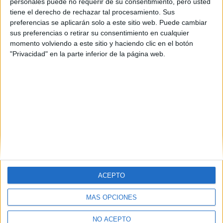
personales puede no requerir de su consentimiento, pero usted
tiene el derecho de rechazar tal procesamiento. Sus
preferencias se aplicarán solo a este sitio web. Puede cambiar
sus preferencias o retirar su consentimiento en cualquier
momento volviendo a este sitio y haciendo clic en el botón
"Privacidad" en la parte inferior de la página web.
Estudios nombrados en este post
Estudiar Química
ACEPTO
MÁS OPCIONES
Quiénes somos
|
Contactar
|
Anúnciate
Aviso legal
|
Politica de privacidad
|
Condiciones generales
|
Política
NO ACEPTO