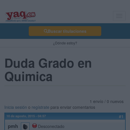
Toggl
navig
Buscar titulaciones
¿Dónde estoy?
Duda Grado en
Quimica
1 envío / 0 nuevos
Inicia sesión
o
regístrate
para enviar comentarios
10 de agosto, 2015 - 04:57
#1
pmh
Desconectado