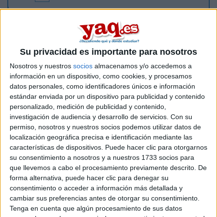
Hola! Recientemente acabe Bachillerato y me matricule en el
Grado de Química. ¿Alguien podria decirme si es mucha
locura meterme en esta carrera sin haber cursado
Matematicas y Física en 2º de Bachillerato? ¿Es tan díficil
como se menciona en otros foros? Toda info que me conteis
Su privacidad es importante para nosotros
acerca de la carrera me sera de gran ayuda.
Gracias!
Nosotros y nuestros
socios
almacenamos y/o accedemos a
información en un dispositivo, como cookies, y procesamos
Inicio
datos personales, como identificadores únicos e información
estándar enviada por un dispositivo para publicidad y contenido
Etiquetas:
personalizado, medición de publicidad y contenido,
La universidad - un mundo
Química
investigación de audiencia y desarrollo de servicios.
Con su
permiso, nosotros y nuestros socios podemos utilizar datos de
localización geográfica precisa e identificación mediante las
características de dispositivos. Puede hacer clic para otorgarnos
su consentimiento a nosotros y a nuestros 1733 socios para
que llevemos a cabo el procesamiento previamente descrito. De
forma alternativa, puede hacer clic para denegar su
consentimiento o acceder a información más detallada y
cambiar sus preferencias antes de otorgar su consentimiento.
Tenga en cuenta que algún procesamiento de sus datos