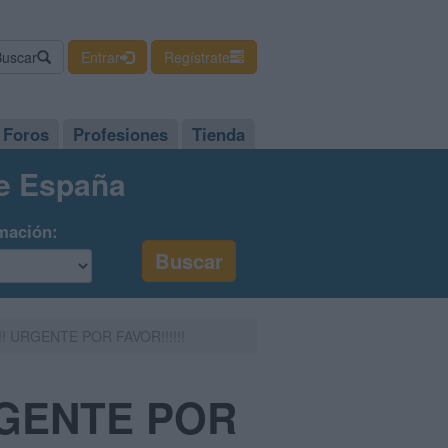
Buscar
Entrar
Regístrate
Foros
Profesiones
Tienda
de España
mación:
s!!! URGENTE POR FAVOR!!!!!!
URGENTE POR