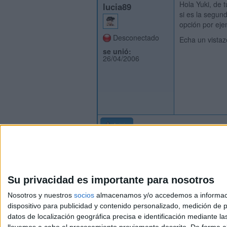
Hola Yuki, de 
lucia89
si es la segun
opción por ej
Desconectado
Echa un vistaz
se unió:
26/04/2006
Inicio
Su privacidad es importante para nosotros
Nosotros y nuestros
socios
almacenamos y/o accedemos a información
dispositivo para publicidad y contenido personalizado, medición de pu
Avis
datos de localización geográfica precisa e identificación mediante l
© 2003-2026
Compá