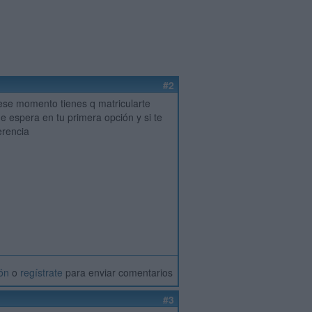
#2
 ese momento tienes q matricularte
e espera en tu primera opción y si te
erencia
ión
o
regístrate
para enviar comentarios
#3