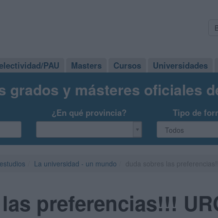
electividad/PAU
Masters
Cursos
Universidades
s grados y másteres oficiales 
¿En qué provincia?
Tipo de for
 estudios
La universidad - un mundo
duda sobres las preferencia
 las preferencias!!! 