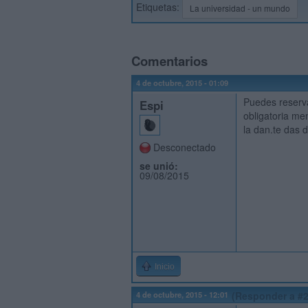
Etiquetas:
La universidad - un mundo
Comentarios
4 de octubre, 2015 - 01:09
Puedes reserva
Espi
obligatoria me
la dan.te das 
Desconectado
se unió:
09/08/2015
Inicio
4 de octubre, 2015 - 12:01
(Responder a #2