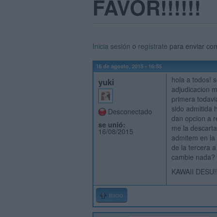
FAVOR!!!!!!
Inicia sesión
o
regístrate
para enviar co
16 de agosto, 2015 - 16:55
hola a todos! s
yuki
adjudicacion m
primera todavi
sido admitida
Desconectado
dan opcion a r
se unió:
me la descarta
16/08/2015
admitem en la 
de la tercera 
cambie nada? g
KAWAII DESU!
Inicio