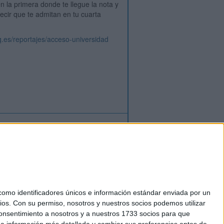
n la primera donde te llegue la nota y
ecir que te admitan en tu cuarta
aq.es/reportajes/acceso-universidad
ión
o
regístrate
para enviar comentarios
mo identificadores únicos e información estándar enviada por un
ios.
Con su permiso, nosotros y nuestros socios podemos utilizar
okies
 consentimiento a nosotros y a nuestros 1733 socios para que
el. +34 91 593 2767