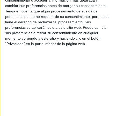
consentimiento o acceder a información más detallada y
cambiar sus preferencias antes de otorgar su consentimiento.
Tenga en cuenta que algún procesamiento de sus datos
personales puede no requerir de su consentimiento, pero usted
Estudios nombrados en este post
tiene el derecho de rechazar tal procesamiento. Sus
preferencias se aplicarán solo a este sitio web. Puede cambiar
Estudiar ADE - Administración y Dirección de Empresas
sus preferencias o retirar su consentimiento en cualquier
momento volviendo a este sitio y haciendo clic en el botón
"Privacidad" en la parte inferior de la página web.
Comentarios
15 de octubre, 2018 - 11:49
#2
Kini
Desconectado
Buenos días Maraton23,
En primer lugar, no te desanimes por haber elegido una
carrera que no te gusta, a muchos jóvenes les pasa, no hay
que hacer un drama. Además, has tenido la suerte de darte