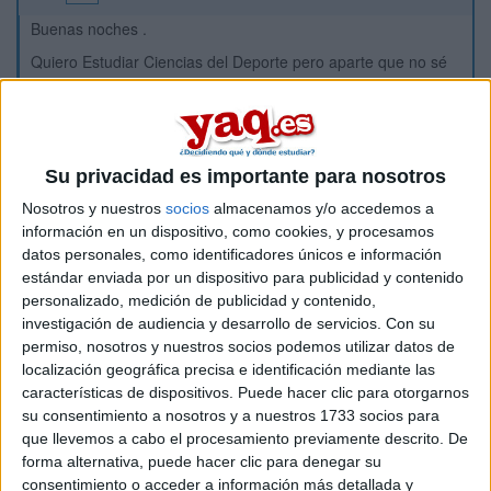
Buenas noches .
Quiero Estudiar Ciencias del Deporte pero aparte que no sé
qué nota conseguiré finalmente tengo la duda que como
elegir la mejor Universidad, si en Granada , en Madrid....y
además he visto que en Madrid existen varias facultades.
¿dónde podría asesorarme?
Su privacidad es importante para nosotros
También tengo duda de cuando tengo que empezar a buscar
residencias universitarias , me comentan que ya pero si no sé
Nosotros y nuestros
socios
almacenamos y/o accedemos a
qué nota sacaré ¿qué hago? Es que me da miedo tener
información en un dispositivo, como cookies, y procesamos
problemas en julio.
datos personales, como identificadores únicos e información
estándar enviada por un dispositivo para publicidad y contenido
muchas gracias por anticipado.
personalizado, medición de publicidad y contenido,
investigación de audiencia y desarrollo de servicios.
Con su
Inicio
permiso, nosotros y nuestros socios podemos utilizar datos de
localización geográfica precisa e identificación mediante las
Etiquetas:
características de dispositivos. Puede hacer clic para otorgarnos
La universidad - un mundo
su consentimiento a nosotros y a nuestros 1733 socios para
que llevemos a cabo el procesamiento previamente descrito. De
Ciencias de la Actividad Física y del Deporte
forma alternativa, puede hacer clic para denegar su
consentimiento o acceder a información más detallada y