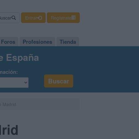
Buscar
Entrar
Regístrate
Foros
Profesiones
Tienda
de España
mación:
n Madrid
rid