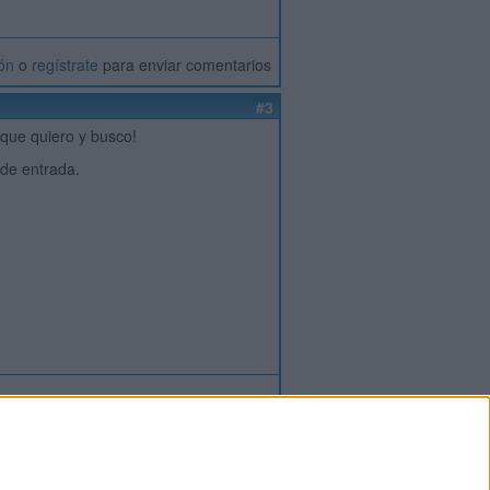
ión
o
regístrate
para enviar comentarios
#3
que quiero y busco!
 de entrada.
ión
o
regístrate
para enviar comentarios