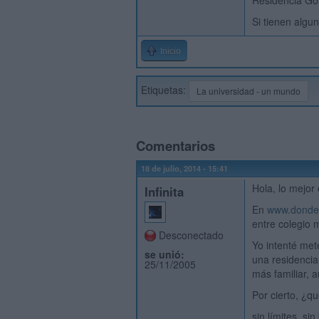
Residencia Go
Si tienen algu
Inicio
Etiquetas:
La universidad - un mundo
Comentarios
18 de julio, 2014 - 15:41
Hola, lo mejor
Infinita
En
www.dond
entre colegio 
Desconectado
Yo intenté met
se unió:
una residencia
25/11/2005
más familiar, 
Por cierto, ¿q
sin límites, si