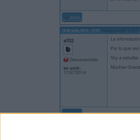
Inicio
18 de julio, 2014 - 17:57
(Responder a #2)
La información
sf02
Por lo que veo
Voy a estudiar
Desconectado
Muchas Gracia
se unió:
17/07/2014
Inicio