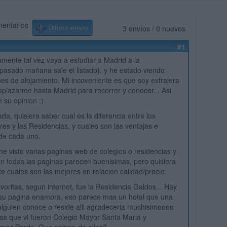
mentarios
3 envíos / 0 nuevos
Último envío
#1
mente tal vez vaya a estudiar a Madrid a la
asado mañana sale el listado), y he estado viendo
es de alojamiento. Mi incoveniente es que soy extrajera
plazarme hasta Madrid para recorrer y conocer... Asi
 su opinion :)
a, quisiera saber cual es la diferencia entre los
es y las Residencias, y cuales son las ventajas e
de cada uno.
 he visto varias paginas web de colegios o residencias y
n todas las paginas parecen buenisimas, pero quisiera
e cuales son las mejores en relacion calidad/precio.
voritas, segun internet, fue la Residencia Galdos... Hay
 su pagina enamora, eso parece mas un hotel que una
 alguien conoce o reside alli agradeceria muchisimoooo
ras que vi fueron Colegio Mayor Santa Maria y