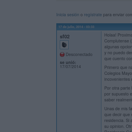
Inicia sesión
o
regístrate
para enviar co
17 de julio, 2014 - 03:33
Holaa! Proxima
sf02
Complutense (p
algunas opcion
y no puedo des
Desconectado
que cuento con
se unió:
17/07/2014
Primero que nad
Colegios Mayor
incovenientes 
Por otra parte
por supuesto e
saber realment
Unas de mis fa
que decir que
residencia. Si
su opinion. Ot