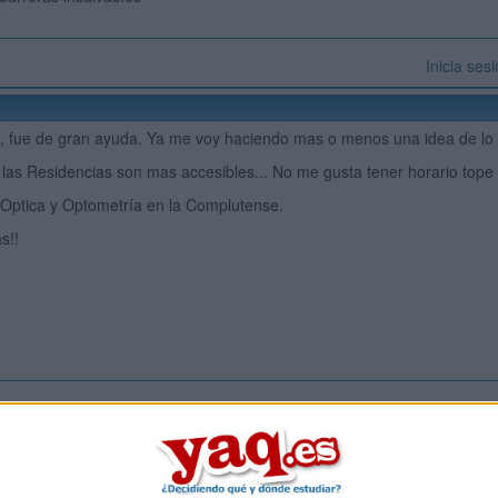
Inicia ses
, fue de gran ayuda. Ya me voy haciendo mas o menos una idea de lo 
 las Residencias son mas accesibles... No me gusta tener horario tope
 Optica y Optometría en la Complutense.
s!!
Inicia ses