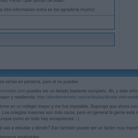
mez Pardo. Que opinan de ellas?
na otra informacion extra se los agraderia mucho!
 es verlas en persona, pero si no puedes.
ememeto.com
puedes ver un listado bastante completo. Ah, y este artíc
mayor y residencia:
http://dondememeto.com/articulos/donde-vivir-resid
erme en un colegio mayor y me fue imposible. Supongo que ahora con l
. Los colegios mayores son más caros, pero en general la gente está
aunque como en todo hay excepciones :-)
ué vas a estudiar y dónde? Eso también puede ser un factor muy importa
n barreras insalvables