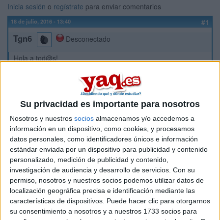
Inicia sesión
o
regístrate
para enviar comentarios
18 de julio, 2016 - 13:40
#1
Tgn6
Desconectado
Hola a tod@s!
Veréis, he accedido mediante la PAU a la UCM pero ya tengo
los mismos estudios (Pedagogía) iniciados en otra
universidad. Y deseo continuarlos en la UCM. Tengo que
hacer la matrícula entre los días 20 y 22 de julio.
Su privacidad es importante para nosotros
Mis dudas son las siguientes: ¿Me tengo que matricular de
Nosotros y nuestros
socios
almacenamos y/o accedemos a
primero como si nunca lo hubiera cursado hasta que me
información en un dispositivo, como cookies, y procesamos
comuniquen qué créditos me reconocen, o me matriculo de
datos personales, como identificadores únicos e información
las asignaturas que no he cursado en la otra universidad y las
estándar enviada por un dispositivo para publicidad y contenido
que sí he cursado indico que están pendientes de
personalizado, medición de publicidad y contenido,
reconocimiento?
investigación de audiencia y desarrollo de servicios.
Con su
He estado llamando un montón de veces a diferentes
permiso, nosotros y nuestros socios podemos utilizar datos de
teléfonos de la universidad y nadie me lo ha cogido. También
localización geográfica precisa e identificación mediante las
he escrito un correo a dos direcciones diferentes y tampoco
características de dispositivos. Puede hacer clic para otorgarnos
recibo aún respuesta. Y estoy preocupada porque me tengo
su consentimiento a nosotros y a nuestros 1733 socios para