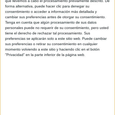
que matricular en dos días. A ver si aquí tengo suerte.
que llevemos a cabo el procesamiento previamente descrito. De
forma alternativa, puede hacer clic para denegar su
Muchas gracias de antemano.
consentimiento o acceder a información más detallada y
cambiar sus preferencias antes de otorgar su consentimiento.
Inicio
Tenga en cuenta que algún procesamiento de sus datos
personales puede no requerir de su consentimiento, pero usted
Etiquetas:
La universidad - un mundo
Pedagogía
tiene el derecho de rechazar tal procesamiento. Sus
preferencias se aplicarán solo a este sitio web. Puede cambiar
sus preferencias o retirar su consentimiento en cualquier
momento volviendo a este sitio y haciendo clic en el botón
"Privacidad" en la parte inferior de la página web.