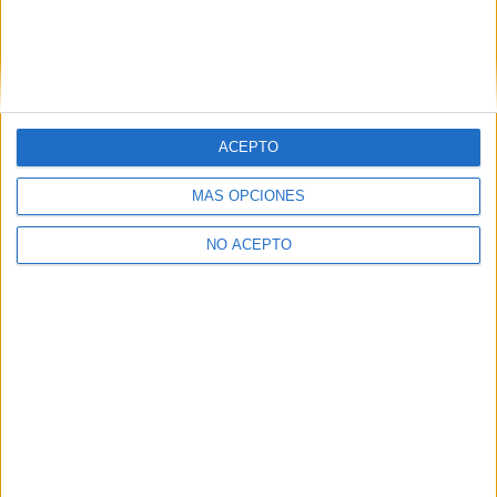
Estudios nombrados en este post
Estudiar Pedagogía
ACEPTO
MÁS OPCIONES
NO ACEPTO
Quiénes somos
|
Contactar
|
Anúnciate
Aviso legal
|
Politica de privacidad
|
Condiciones generales
|
Política
de cookies
© 2003-2026
Compás Mediterráneo S.L.
- Diego de León 47 - 28006
Madrid [ESPAÑA] - Tel. +34 91 593 2767