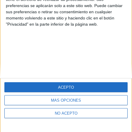
preferencias se aplicarán solo a este sitio web. Puede cambiar
sus preferencias o retirar su consentimiento en cualquier
momento volviendo a este sitio y haciendo clic en el botón
Estudios nombrados en este post
"Privacidad" en la parte inferior de la página web.
Estudiar Economía
ACEPTO
Quiénes somos
|
Contactar
|
Anúnciate
MÁS OPCIONES
Aviso legal
|
Politica de privacidad
|
Condiciones generales
|
Política
de cookies
NO ACEPTO
© 2003-2026
Compás Mediterráneo S.L.
- Diego de León 47 - 28006
Madrid [ESPAÑA] - Tel. +34 91 593 2767