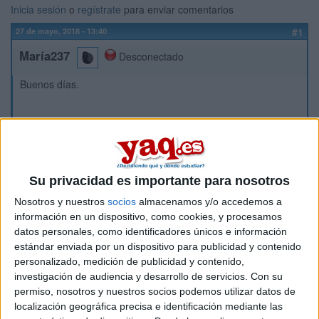
Inicia sesión
o
regístrate
para enviar comentarios
27 de mayo, 2018 - 13:40
#1
María237
Desconectado
Buenos días.
¿Qué universidad es mejor para estudiar Economía o Ade? ¿
La universidad Rey Juan Carlos o la Autónoma?
Su privacidad es importante para nosotros
No sé dónde hacerlo. Quiero que me digáis información de
los profesores,temario, etc.
Nosotros y nuestros
socios
almacenamos y/o accedemos a
información en un dispositivo, como cookies, y procesamos
datos personales, como identificadores únicos e información
Por otro lado, ¿alguien sabe la diferencia entre economía y
estándar enviada por un dispositivo para publicidad y contenido
Ade?
personalizado, medición de publicidad y contenido,
Las dos carreras me gustan, pero no me decido. Bien es
investigación de audiencia y desarrollo de servicios.
Con su
cierto, que cuanto más práctico mejor, pues prefiero antes los
permiso, nosotros y nuestros socios podemos utilizar datos de
números que empollarme folios y folios.
localización geográfica precisa e identificación mediante las