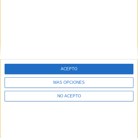
Estudios nombrados en este post
ACEPTO
Estudiar ADE - Administración y Dirección de Empresas
MÁS OPCIONES
NO ACEPTO