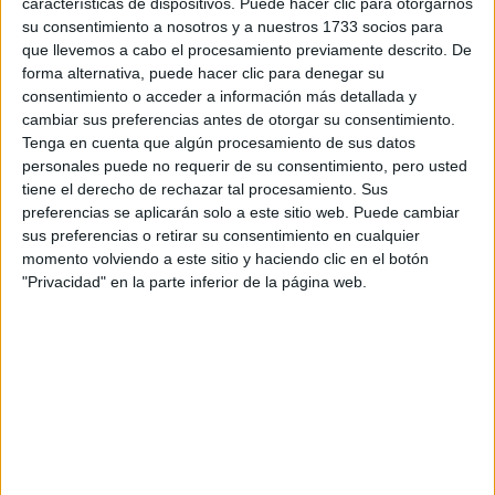
características de dispositivos. Puede hacer clic para otorgarnos
su consentimiento a nosotros y a nuestros 1733 socios para
Finalmente, alquien me puede decir en qué puedes trabajar
que llevemos a cabo el procesamiento previamente descrito. De
si estudias economía y en qué, si estudias Ade.
forma alternativa, puede hacer clic para denegar su
consentimiento o acceder a información más detallada y
cambiar sus preferencias antes de otorgar su consentimiento.
Un saludo.
Tenga en cuenta que algún procesamiento de sus datos
personales puede no requerir de su consentimiento, pero usted
Inicio
tiene el derecho de rechazar tal procesamiento. Sus
preferencias se aplicarán solo a este sitio web. Puede cambiar
Etiquetas:
sus preferencias o retirar su consentimiento en cualquier
momento volviendo a este sitio y haciendo clic en el botón
La universidad - un mundo
"Privacidad" en la parte inferior de la página web.
ADE - Administración y Dirección de Empresas