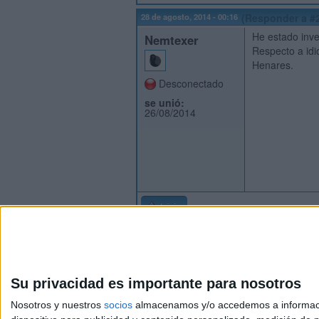
28 de agosto, 2014 - 00:16
(Responder a #
He estado inve
Nemtexer
Respecto a idi
Henares.
Desconectado
se unió:
26/08/2014
Inicio
Su privacidad es importante para nosotros
Nosotros y nuestros
socios
almacenamos y/o accedemos a información