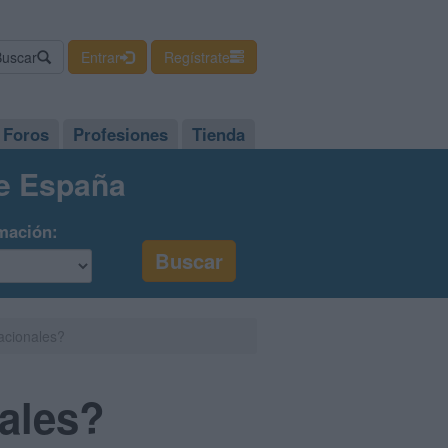
Buscar
Entrar
Regístrate
Foros
Profesiones
Tienda
de España
mación:
acionales?
ales?