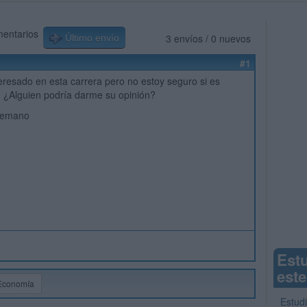
mentarios
3 envíos / 0 nuevos
Último envío
#1
teresado en esta carrera pero no estoy seguro si es
 ¿Alguien podría darme su opinión?
temano
Est
este
Economía
Estud