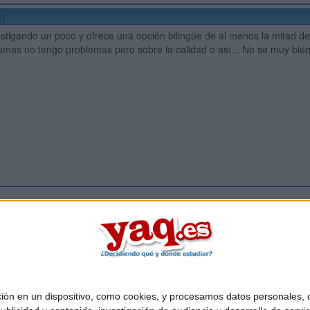
2)
stigando un poco y ofrece una opción bilingüe de al menos la mitad de 
omas no tengo problemas pero sobre la calidad o así... No se muy bien
Inicia ses
 en un dispositivo, como cookies, y procesamos datos personales, co
Quiénes somos
|
Contactar
|
Anúnciate