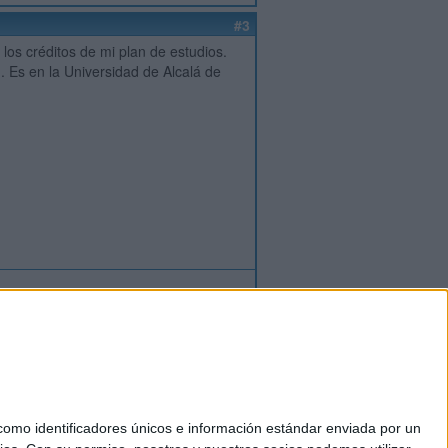
#3
los créditos de mi plan de estudios.
. Es en la Universidad de Alcalá de
ión
o
regístrate
para enviar comentarios
mo identificadores únicos e información estándar enviada por un