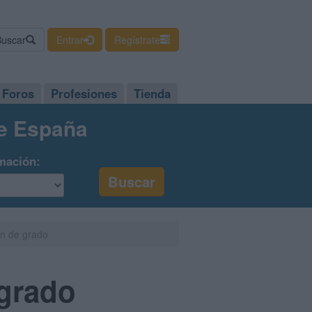
Buscar
Entrar
Regístrate
Foros
Profesiones
Tienda
de España
mación:
in de grado
 grado