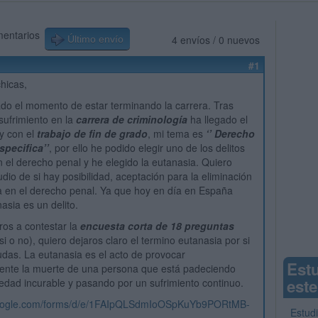
mentarios
4 envíos / 0 nuevos
Último envío
#1
chicas,
gado el momento de estar terminando la carrera. Tras
sufrimiento en la
carrera de criminología
ha llegado el
y con el
trabajo de fin de grado
, mi tema es
‘’ Derecho
specifica’’
, por ello he podido elegir uno de los delitos
el derecho penal y he elegido la eutanasia. Quiero
udio de si hay posibilidad, aceptación para la eliminación
a en el derecho penal. Ya que hoy en día en España
nasia es un delito.
aros a contestar la
encuesta corta de 18 preguntas
i o no), quiero dejaros claro el termino eutanasia por si
das. La eutanasia es el acto de provocar
Est
ente la muerte de una persona que está padeciendo
este
dad incurable y pasando por un sufrimiento continuo.
.google.com/forms/d/e/1FAIpQLSdmIoOSpKuYb9PORtMB-
Estud