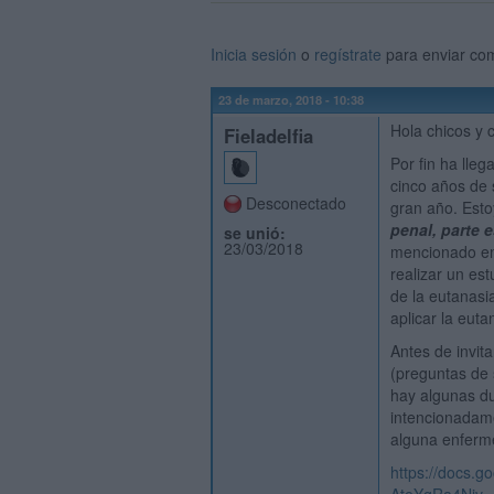
Inicia sesión
o
regístrate
para enviar co
23 de marzo, 2018 - 10:38
Hola chicos y 
Fieladelfia
Por fin ha lle
cinco años de 
Desconectado
gran año. Esto
penal, parte e
se unió:
23/03/2018
mencionado en 
realizar un est
de la eutanasi
aplicar la euta
Antes de invit
(preguntas de s
hay algunas du
intencionadam
alguna enferme
https://docs