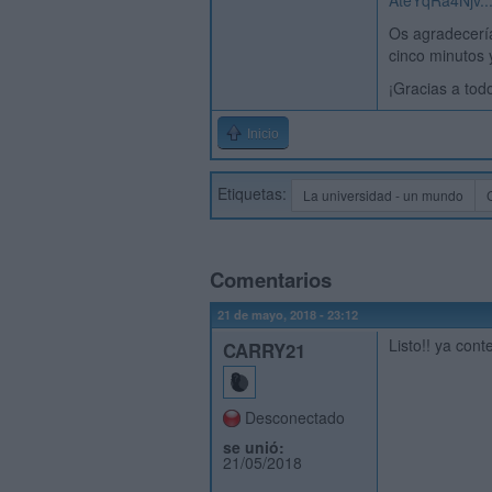
AteYqRa4Njv..
Os agradecerí
cinco minutos
¡Gracias a tod
Inicio
Etiquetas:
La universidad - un mundo
Comentarios
21 de mayo, 2018 - 23:12
Listo!! ya cont
CARRY21
Desconectado
se unió:
21/05/2018