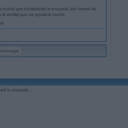
.
a mucho que contestarais la encuesta, son menos de
 y la verdad que me ayudaría mucho.
os!
Criminología
esté tu encuesta...