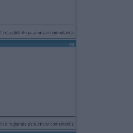
ión
o
regístrate
para enviar comentarios
#3
ión
o
regístrate
para enviar comentarios