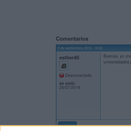
Comentarios
9 de septiembre, 2016 - 14:02
Buenas, yo cre
esther85
universidades
Desconectado
se unió:
26/07/2016
Inicio