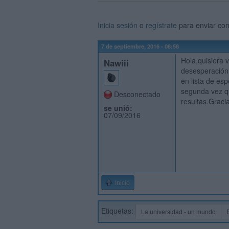
Inicia sesión
o
regístrate
para enviar co
7 de septiembre, 2016 - 08:58
Hola,quisiera 
Nawiii
desesperación.
en lista de es
segunda vez qu
Desconectado
resultas.Graci
se unió:
07/09/2016
Inicio
Etiquetas:
La universidad - un mundo