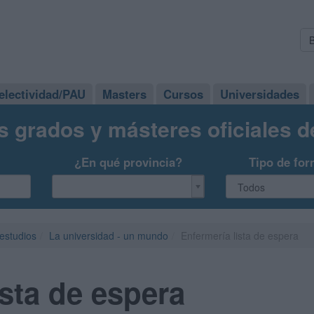
electividad/PAU
Masters
Cursos
Universidades
s grados y másteres oficiales 
¿En qué provincia?
Tipo de for
 estudios
La universidad - un mundo
Enfermería lista de espera
ista de espera