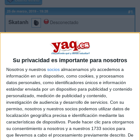
Último envío
25 de marzo, 2019 - 19:28
#1
Skatanh
Desconectado
Buenos días a todos, me acabo de registrar para preguntar
algo. Tengo entendido que desde un CFGS se puede
acceder libremente a la Universidad y la nota media del
mismo sirve como nota de admisión. Esto funciona para
cualquier carrera? Por ejemplo, si hago un CFGS de ASIR, o
Su privacidad es importante para nosotros
un DAW por ejemplo, y me queda un 8 de nota media, podría
Nosotros y nuestros
socios
almacenamos y/o accedemos a
entrar a Derecho, siendo un 6 la nota de admisión de dicha
información en un dispositivo, como cookies, y procesamos
carrera? O ha de ser de la misma rama?
datos personales, como identificadores únicos e información
estándar enviada por un dispositivo para publicidad y contenido
Inicio
personalizado, medición de publicidad y contenido,
investigación de audiencia y desarrollo de servicios.
Con su
Etiquetas:
La universidad - un mundo
permiso, nosotros y nuestros socios podemos utilizar datos de
localización geográfica precisa e identificación mediante las
características de dispositivos. Puede hacer clic para otorgarnos
su consentimiento a nosotros y a nuestros 1733 socios para
que llevemos a cabo el procesamiento previamente descrito. De