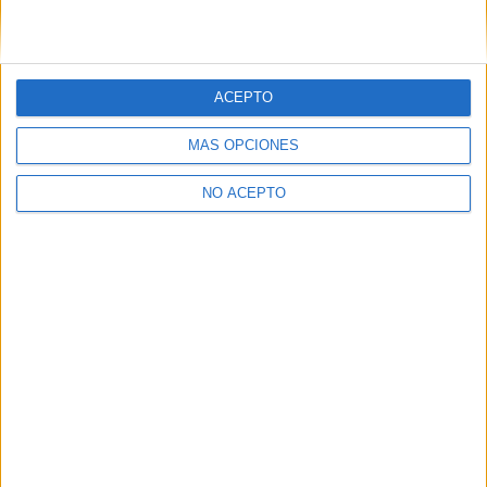
Hola! Sí que puedes, la nota media del ciclo será tu nota de
acceso, y puedes mejorarla presentándote a la fase
voluntaria de la ebau
ACEPTO
Inicio
Inicia sesión
o
regístrate
para enviar comentarios
MÁS OPCIONES
NO ACEPTO
Quiénes somos
|
Contactar
|
Anúnciate
Aviso legal
|
Politica de privacidad
|
Condiciones generales
|
Política
de cookies
© 2003-2026
Compás Mediterráneo S.L.
- Diego de León 47 - 28006
Madrid [ESPAÑA] - Tel. +34 91 593 2767