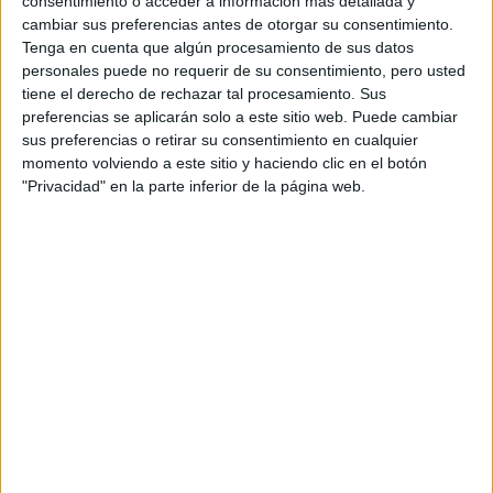
consentimiento o acceder a información más detallada y
cambiar sus preferencias antes de otorgar su consentimiento.
Tenga en cuenta que algún procesamiento de sus datos
Estudios nombrados en este post
personales puede no requerir de su consentimiento, pero usted
tiene el derecho de rechazar tal procesamiento. Sus
Estudiar Farmacia
preferencias se aplicarán solo a este sitio web. Puede cambiar
sus preferencias o retirar su consentimiento en cualquier
momento volviendo a este sitio y haciendo clic en el botón
"Privacidad" en la parte inferior de la página web.
Comentarios
27 de noviembre, 2021 - 09:19
#2
Kini
Desconectado
Hola Patipena,
Si quieres estudiar Farmacia en una privada como es la
Universidad Europea no te perjudica de ninguna manera
terminar tu carrera actual y luego hacer Enfermería en su
univeridad.