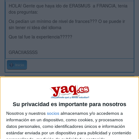
HOLA! Gente que haya ido de ERASMUS a FRANCIA, tenia
dos preguntas:
Os pedían un mínimo de nivel de frances??? O se puede ir
sin tener ni idea del idioma
Que tal fue la experiiencia?????
GRACIIASSSS
Inicio
Etiquetas:
La universidad - un mundo
Su privacidad es importante para nosotros
Nosotros y nuestros
socios
almacenamos y/o accedemos a
información en un dispositivo, como cookies, y procesamos
datos personales, como identificadores únicos e información
estándar enviada por un dispositivo para publicidad y contenido