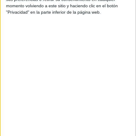
tengo una suerte de caca, jaja haber si a alguien que lea esto
le pasó lo mismo o conoce a alguien o me explica que va a
momento volviendo a este sitio y haciendo clic en el botón
pasar.
"Privacidad" en la parte inferior de la página web.
Inicio
Etiquetas:
La universidad - un mundo
Periodismo