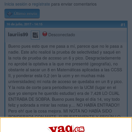
Inicia sesión
o
regístrate
para enviar comentarios
Último envío
16 de julio, 2017 - 14:15
#1
lauriis99
Desconectado
Bueno pues esto que me pasa a mí, parece que no le pasa a
nadie. Este año realicé la prueba de selectividad y saqué en
la nota de prueba de acceso un 6 y pico. Desgraciadamente
no aprobé la optativa a la que me presenté (geografía), no
obstante al sacar un 8 en Matemáticas aplicadas a las CCSS
II, y ponderar esta 0,2 (en la ucm y en muchas más
universidades) mi nota de acceso se quedaba en un 8 y pico.
Y la nota de corte para periodismo en la UCM (lugar en el
que yo siempre he querido estudiar) era de 7,428 LO CUAL
ENTRABA DE SOBRA. Bueno pues llega el día 14, voy todo
feliz y sobrada a mirar las notas y.... NO HABÍA ENTRADO!!
Pero eh! que la cosa mejora. MI NOTA NO HABÍA SIDO
PONDERADA CON MATE, SUPUESTAMENTE Y SEGÚN LO
QUE PONÍA MI NOTA ERA UN 6 Y PICO. Mucha gente me
decía, no es que igual ahí no sale la nota ponderada,