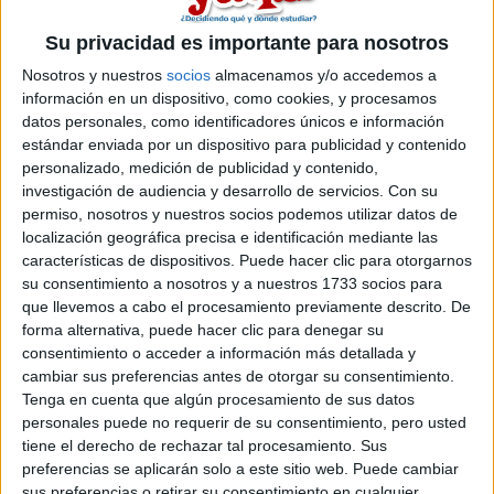
entonces yo pregunté a más gente y la nota que salía en la
pantalla de mi puto ordenador tenía que ser la final,
Su privacidad es importante para nosotros
ponderada con todo (pero yo era guay y la tenía sin
ponderar). Después de llorar como una puta loca, me informé
Nosotros y nuestros
socios
almacenamos y/o accedemos a
sobre reclamaciones y tal y cual. CONCLUSIÓN: que el lunes
información en un dispositivo, como cookies, y procesamos
tengo que llevar un impreso con mi queja.
datos personales, como identificadores únicos e información
estándar enviada por un dispositivo para publicidad y contenido
Y ahora viene la duda existencial que tengo, ¿me harán
personalizado, medición de publicidad y contenido,
caso? ¿tendré que esperar hasta septiembre para saber si
investigación de audiencia y desarrollo de servicios.
Con su
entro en la ucm? (LO MEJOR DE TODO ES QUE LE SACO
permiso, nosotros y nuestros socios podemos utilizar datos de
UN PUNTO AL PRIMERO DE LA LISTA DE ESPERA CON MI
localización geográfica precisa e identificación mediante las
NOTA REAL, con la otra estoy la 124 o por ahí). ¿me quedaré
características de dispositivos. Puede hacer clic para otorgarnos
sin estrudiar la CARRERA DE MIS SUEÑOS en la
UNIVERSIDAD QUE QUIERO por un fallo que no es culpa
su consentimiento a nosotros y a nuestros 1733 socios para
mía? (porque tengo los documentos que acreditan que tengo
que llevemos a cabo el procesamiento previamente descrito. De
esa nota, y en LA PREINSCRIPCIÓN PUSE QUE TENÍA UN 8
forma alternativa, puede hacer clic para denegar su
EN MATES OSEA QUE TELL ME WHY NO ME LA HABÉIS
consentimiento o acceder a información más detallada y
PUTO PONDERADO Y ME HE QUEDADO A LAS PUUUUTAS
cambiar sus preferencias antes de otorgar su consentimiento.
PUERTAS...............
Tenga en cuenta que algún procesamiento de sus datos
personales puede no requerir de su consentimiento, pero usted
tiene el derecho de rechazar tal procesamiento. Sus
preferencias se aplicarán solo a este sitio web. Puede cambiar
sus preferencias o retirar su consentimiento en cualquier