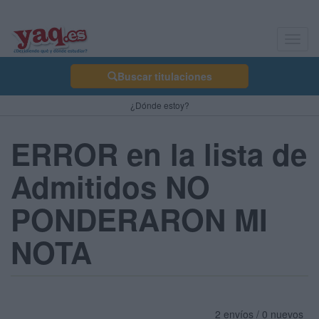
Toggl
navig
Buscar titulaciones
¿Dónde estoy?
ERROR en la lista de
Admitidos NO
PONDERARON MI
NOTA
2 envíos / 0 nuevos