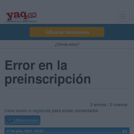
Toggl
navig
Buscar titulaciones
¿Dónde estoy?
Error en la
preinscripción
2 envíos / 0 nuevos
Inicia sesión
o
regístrate
para enviar comentarios
Último envío
17 de julio, 2023 - 23:03
#1