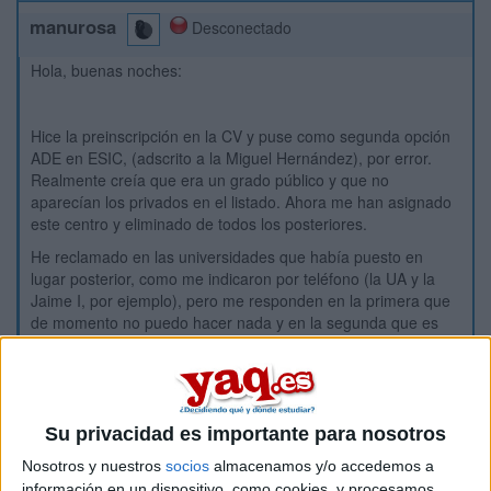
manurosa
Desconectado
Hola, buenas noches:
Hice la preinscripción en la CV y puse como segunda opción
ADE en ESIC, (adscrito a la Miguel Hernández), por error.
Realmente creía que era un grado público y que no
aparecían los privados en el listado. Ahora me han asignado
este centro y eliminado de todos los posteriores.
He reclamado en las universidades que había puesto en
lugar posterior, como me indicaron por teléfono (la UA y la
Jaime I, por ejemplo), pero me responden en la primera que
de momento no puedo hacer nada y en la segunda que es
imposible que aparezcan las privadas en la asignación de
plazas. Puedo demostrar que así me ha ocurrido. Ahora no
puedo asumir el coste de ESIC y no sé qué puedo hacer.
Su privacidad es importante para nosotros
¿Alguien puede ayudarme?
Nosotros y nuestros
socios
almacenamos y/o accedemos a
información en un dispositivo, como cookies, y procesamos